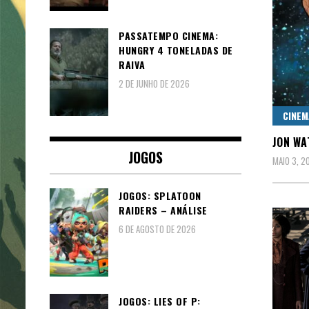
PASSATEMPO CINEMA:
HUNGRY 4 TONELADAS DE
RAIVA
2 DE JUNHO DE 2026
CINEM
JON WA
JOGOS
MAIO 3, 2
JOGOS: SPLATOON
RAIDERS – ANÁLISE
6 DE AGOSTO DE 2026
JOGOS: LIES OF P: