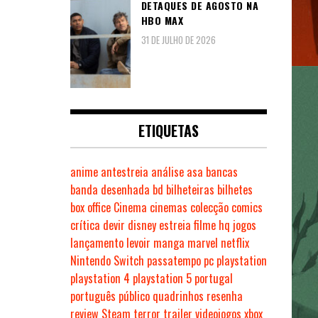
DETAQUES DE AGOSTO NA
HBO MAX
31 DE JULHO DE 2026
ETIQUETAS
anime
antestreia
análise
asa
bancas
banda desenhada
bd
bilheteiras
bilhetes
box office
Cinema
cinemas
colecção
comics
crítica
devir
disney
estreia
filme
hq
jogos
lançamento
levoir
manga
marvel
netflix
Nintendo Switch
passatempo
pc
playstation
playstation 4
playstation 5
portugal
português
público
quadrinhos
resenha
review
Steam
terror
trailer
videojogos
xbox