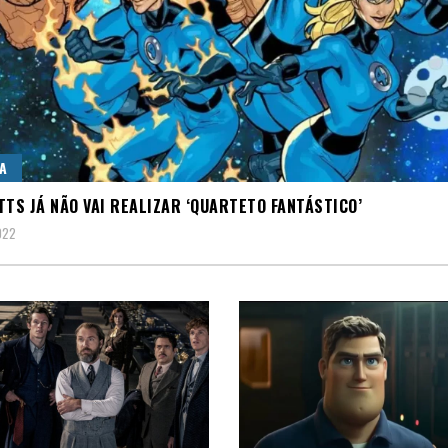
A
TTS JÁ NÃO VAI REALIZAR ‘QUARTETO FANTÁSTICO’
022