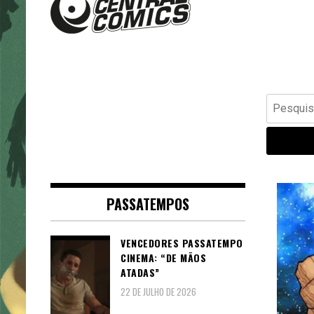
Banda Desenhada, Cinema,
Central Comics
Animação, TV, Videojogos
Pesquisar
por:
PASSATEMPOS
VENCEDORES PASSATEMPO
CINEMA: “DE MÃOS
ATADAS”
22 DE JULHO DE 2026