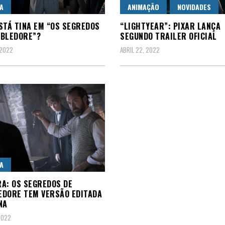
A
ANIMAÇÃO
NOVIDADES
STÁ TINA EM “OS SEGREDOS
“LIGHTYEAR”: PIXAR LANÇA
MBLEDORE”?
SEGUNDO TRAILER OFICIAL
 2022
ABRIL 22, 2022
A
A: OS SEGREDOS DE
DORE TEM VERSÃO EDITADA
NA
 2022