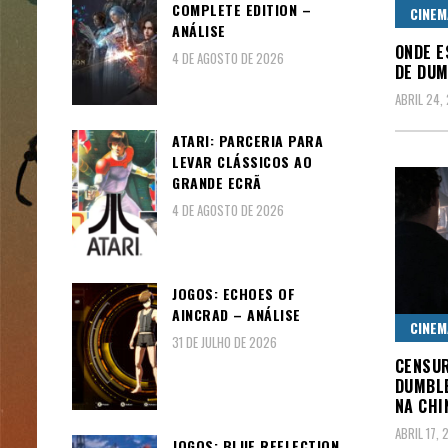
COMPLETE EDITION –
CINEM
ANÁLISE
ONDE E
4 DE AGOSTO DE 2026
DE DU
ABRIL 24,
ATARI: PARCERIA PARA
LEVAR CLÁSSICOS AO
GRANDE ECRÃ
4 DE AGOSTO DE 2026
JOGOS: ECHOES OF
AINCRAD – ANÁLISE
CINEM
31 DE JULHO DE 2026
CENSUR
DUMBLE
NA CHI
ABRIL 17,
JOGOS: BLUE REFLECTION