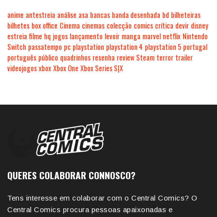
anime
antestreia
análise
asa
bancas
banda desenhada
bd
bilheteiras
bilhetes
box office
Cinema
cinemas
colecção
comics
crítica
devir
disney
estreia
filme
hq
jogos
lançamento
levoir
manga
marvel
netflix
Nintendo
Switch
passatempo
pc
playstation
playstation 4
playstation 5
portugal
português
público
quadrinhos
resenha
review
Steam
terror
trailer
videojogos
xbox
Xbox One
Xbox Series S|X
QUERES COLABORAR CONNOSCO?
Tens interesse em colaborar com o Central Comics? O
Central Comics procura pessoas apaixonadas e