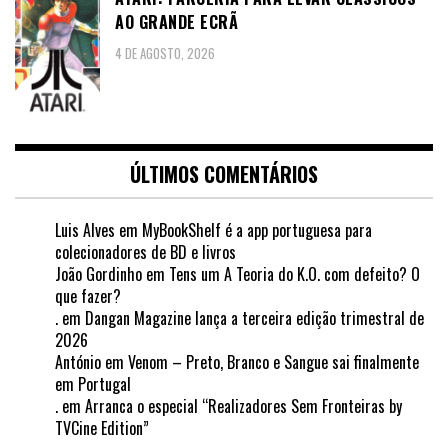
AO GRANDE ECRÃ
4 DE AGOSTO, 2026
ÚLTIMOS COMENTÁRIOS
Luis Alves
em
MyBookShelf é a app portuguesa para
colecionadores de BD e livros
João Gordinho
em
Tens um A Teoria do K.O. com defeito? O
que fazer?
.
em
Dangan Magazine lança a terceira edição trimestral de
2026
António
em
Venom – Preto, Branco e Sangue sai finalmente
em Portugal
.
em
Arranca o especial “Realizadores Sem Fronteiras by
TVCine Edition”