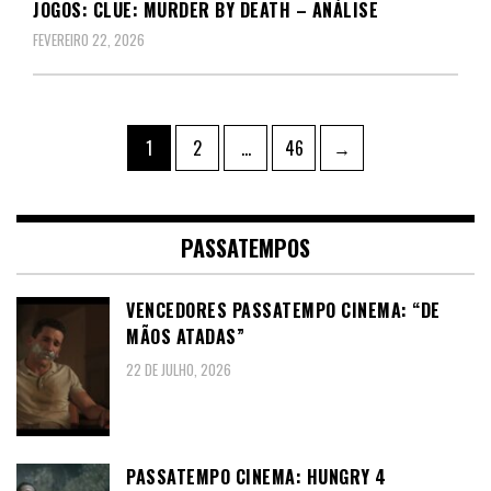
JOGOS: CLUE: MURDER BY DEATH – ANÁLISE
FEVEREIRO 22, 2026
Paginação
Page
Page
Page
1
2
…
46
→
dos
conteúdos
PASSATEMPOS
VENCEDORES PASSATEMPO CINEMA: “DE
MÃOS ATADAS”
22 DE JULHO, 2026
PASSATEMPO CINEMA: HUNGRY 4