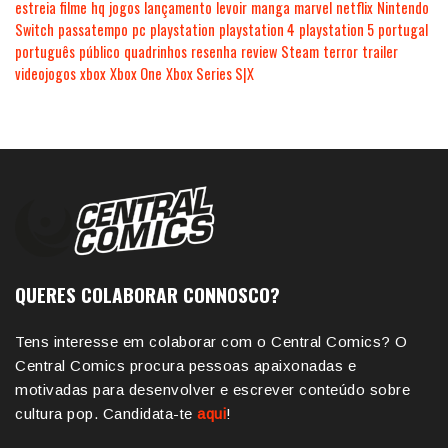
estreia
filme
hq
jogos
lançamento
levoir
manga
marvel
netflix
Nintendo
Switch
passatempo
pc
playstation
playstation 4
playstation 5
portugal
português
público
quadrinhos
resenha
review
Steam
terror
trailer
videojogos
xbox
Xbox One
Xbox Series S|X
QUERES COLABORAR CONNOSCO?
Tens interesse em colaborar com o Central Comics? O
Central Comics procura pessoas apaixonadas e
motivadas para desenvolver e escrever conteúdo sobre
cultura pop. Candidata-te
aqui
!