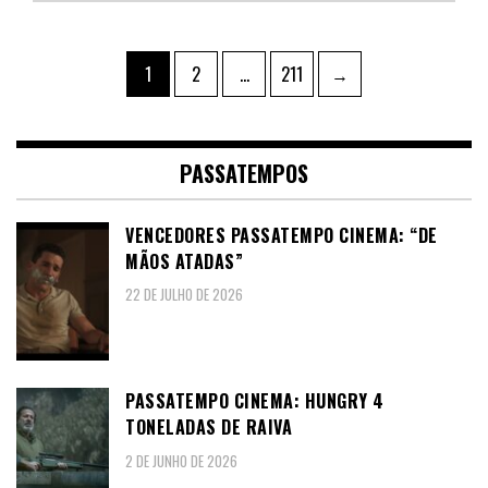
Paginação
Page
Page
Page
1
2
…
211
→
dos
conteúdos
PASSATEMPOS
VENCEDORES PASSATEMPO CINEMA: “DE
MÃOS ATADAS”
22 DE JULHO DE 2026
PASSATEMPO CINEMA: HUNGRY 4
TONELADAS DE RAIVA
2 DE JUNHO DE 2026