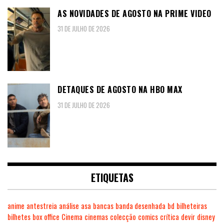
AS NOVIDADES DE AGOSTO NA PRIME VIDEO
31 DE JULHO DE 2026
DETAQUES DE AGOSTO NA HBO MAX
31 DE JULHO DE 2026
ETIQUETAS
anime
antestreia
análise
asa
bancas
banda desenhada
bd
bilheteiras
bilhetes
box office
Cinema
cinemas
colecção
comics
crítica
devir
disney