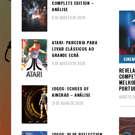
COMPLETE EDITION –
ANÁLISE
4 DE AGOSTO DE 2026
ATARI: PARCERIA PARA
LEVAR CLÁSSICOS AO
GRANDE ECRÃ
CINEM
4 DE AGOSTO DE 2026
REVELA
COMPET
MELHO
PORTU
JOGOS: ECHOES OF
AINCRAD – ANÁLISE
AGOSTO 20
31 DE JULHO DE 2026
JOGOS: BLUE REFLECTION