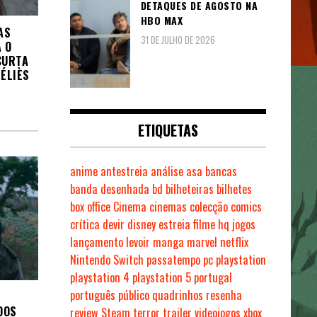
DETAQUES DE AGOSTO NA
HBO MAX
AS
31 DE JULHO DE 2026
 O
CURTA
ÉLIÈS
ETIQUETAS
anime
antestreia
análise
asa
bancas
banda desenhada
bd
bilheteiras
bilhetes
box office
Cinema
cinemas
colecção
comics
crítica
devir
disney
estreia
filme
hq
jogos
lançamento
levoir
manga
marvel
netflix
Nintendo Switch
passatempo
pc
playstation
playstation 4
playstation 5
portugal
português
público
quadrinhos
resenha
DOS
review
Steam
terror
trailer
videojogos
xbox