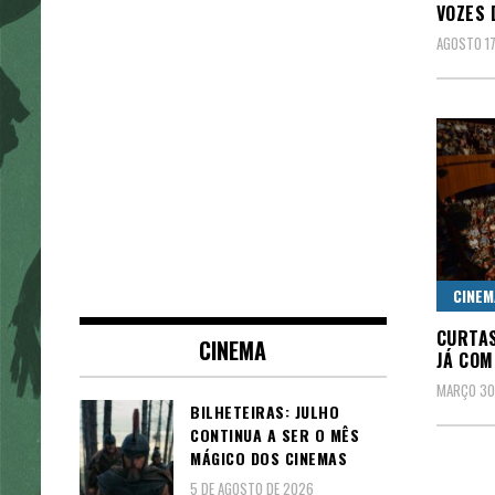
VOZES 
AGOSTO 17
CINEM
CURTAS
CINEMA
JÁ COM
MARÇO 30
BILHETEIRAS: JULHO
CONTINUA A SER O MÊS
MÁGICO DOS CINEMAS
5 DE AGOSTO DE 2026