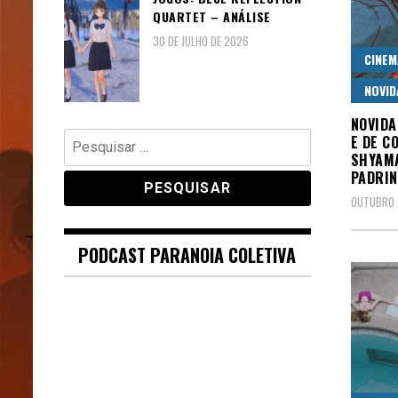
QUARTET – ANÁLISE
30 DE JULHO DE 2026
CINEM
NOVID
NOVIDA
Pesquisar
E DE C
por:
SHYAMA
PADRI
OUTUBRO 
PODCAST PARANOIA COLETIVA