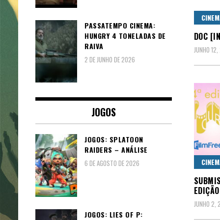
CINEM
PASSATEMPO CINEMA:
HUNGRY 4 TONELADAS DE
DOC [I
RAIVA
JUNHO 12,
2 DE JUNHO DE 2026
JOGOS
JOGOS: SPLATOON
RAIDERS – ANÁLISE
CINEM
6 DE AGOSTO DE 2026
SUBMIS
EDIÇÃO
JUNHO 2, 
JOGOS: LIES OF P: