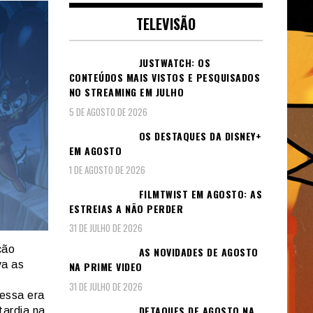
TELEVISÃO
JUSTWATCH: OS
CONTEÚDOS MAIS VISTOS E PESQUISADOS
NO STREAMING EM JULHO
5 DE AGOSTO DE 2026
OS DESTAQUES DA DISNEY+
EM AGOSTO
1 DE AGOSTO DE 2026
FILMTWIST EM AGOSTO: AS
ESTREIAS A NÃO PERDER
31 DE JULHO DE 2026
ção
AS NOVIDADES DE AGOSTO
va as
NA PRIME VIDEO
31 DE JULHO DE 2026
 essa era
DETAQUES DE AGOSTO NA
tardia na