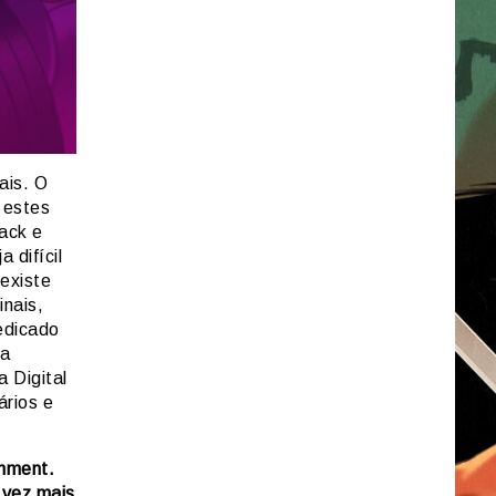
ais. O
 estes
ack e
 difícil
existe
inais,
edicado
ma
 Digital
ários e
inment.
 vez mais