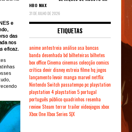
HBO MAX
31 DE JULHO DE 2026
 NES e
ETIQUETAS
ndo,
erso das
rada nos
anime
antestreia
análise
asa
bancas
s eficaz.
banda desenhada
bd
bilheteiras
bilhetes
tes
box office
Cinema
cinemas
colecção
comics
atinhas
crítica
devir
disney
estreia
filme
hq
jogos
osses
lançamento
levoir
manga
marvel
netflix
tudo,
Nintendo Switch
passatempo
pc
playstation
erecendo
playstation 4
playstation 5
portugal
português
público
quadrinhos
resenha
review
Steam
terror
trailer
videojogos
xbox
Xbox One
Xbox Series S|X