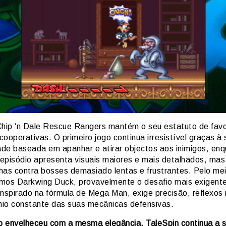
Chip ‘n Dale Rescue Rangers mantém o seu estatuto de favo
ooperativas. O primeiro jogo continua irresistível graças à
dade baseada em apanhar e atirar objectos aos inimigos, en
episódio apresenta visuais maiores e mais detalhados, mas
has contra bosses demasiado lentas e frustrantes. Pelo me
mos Darkwing Duck, provavelmente o desafio mais exigent
Inspirado na fórmula de Mega Man, exige precisão, reflexos 
io constante das suas mecânicas defensivas.
 envelheceu com a mesma elegância. TaleSpin continua a s