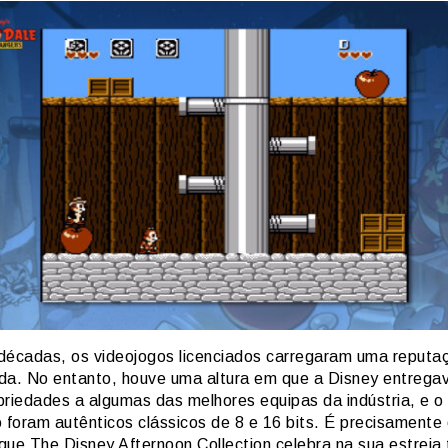
décadas, os videojogos licenciados carregaram uma reputa
da. No entanto, houve uma altura em que a Disney entrega
priedades a algumas das melhores equipas da indústria, e o
o foram autênticos clássicos de 8 e 16 bits. É precisamente
que The Disney Afternoon Collection celebra na sua estreia 