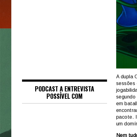
A dupla 
sessões c
PODCAST A ENTREVISTA
jogabili
POSSÍVEL COM
segundo 
em batal
encontra
pacote. 
um domín
Nem tudo