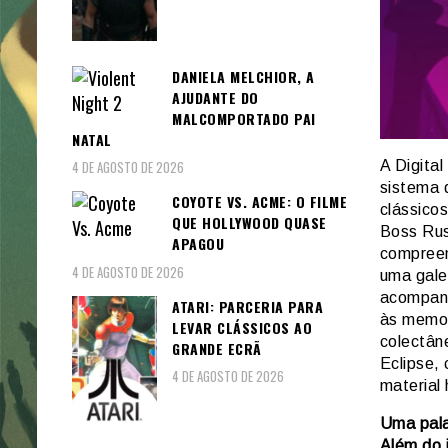
DANIELA MELCHIOR, A
AJUDANTE DO
MALCOMPORTADO PAI
NATAL
A Digita
4 DE AGOSTO DE 2026
sistema 
COYOTE VS. ACME: O FILME
clássico
QUE HOLLYWOOD QUASE
Boss Rus
APAGOU
compreen
4 DE AGOSTO DE 2026
uma galer
acompanh
ATARI: PARCERIA PARA
às memor
LEVAR CLÁSSICOS AO
colectân
GRANDE ECRÃ
Eclipse, 
4 DE AGOSTO DE 2026
material 
Uma pala
Além do 