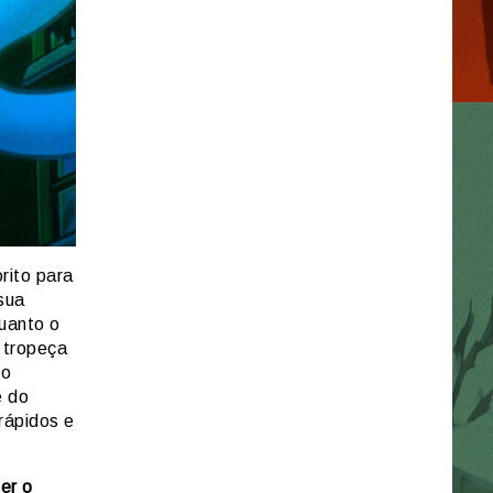
rito para
 sua
quanto o
 tropeça
io
e do
rápidos e
er o