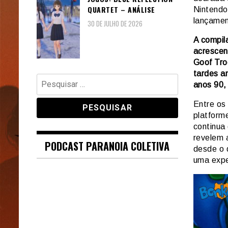
QUARTET – ANÁLISE
Nintendo
lançamen
30 DE JULHO DE 2026
A compila
acrescen
Goof Tro
tardes a
Pesquisar
anos 90,
por:
Entre os
platform
continua
revelem 
PODCAST PARANOIA COLETIVA
desde o 
uma expe