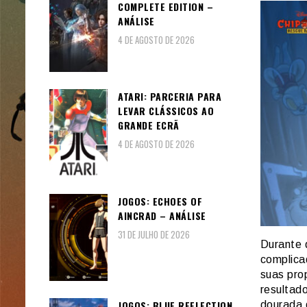
COMPLETE EDITION –
ANÁLISE
4 DE AGOSTO DE 2026
ATARI: PARCERIA PARA
LEVAR CLÁSSICOS AO
GRANDE ECRÃ
4 DE AGOSTO DE 2026
JOGOS: ECHOES OF
AINCRAD – ANÁLISE
31 DE JULHO DE 2026
Durante 
complica
suas pro
resultad
JOGOS: BLUE REFLECTION
dourada 