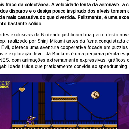
is fraco da colectânea. A velocidade lenta da aeronave, a 
 dos disparos e o design pouco inspirado dos níveis tornam 
cia mais cansativa do que divertida. Felizmente, é uma exc
nto bastante sólido.
ades exclusivas da Nintendo justificam boa parte desta nov
op, realizado por Shinji Mikami antes da fama conquistada 
 Evil, oferece uma aventura cooperativa focada em puzzles
is e exploração leve. Já Bonkers é uma pequena pérola esq
NES, com animações extremamente expressivas, gráficos c
gabilidade fluida que praticamente convida ao speedrunning.