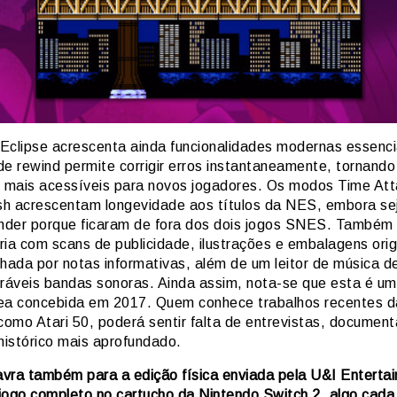
l Eclipse acrescenta ainda funcionalidades modernas essenci
de rewind permite corrigir erros instantaneamente, tornando
s mais acessíveis para novos jogadores. Os modos Time Att
h acrescentam longevidade aos títulos da NES, embora seja
der porque ficaram de fora dos dois jogos SNES. Também 
ia com scans de publicidade, ilustrações e embalagens orig
ada por notas informativas, além de um leitor de música d
áveis bandas sonoras. Ainda assim, nota-se que esta é u
ea concebida em 2017. Quem conhece trabalhos recentes da
como Atari 50, poderá sentir falta de entrevistas, document
histórico mais aprofundado.
vra também para a edição física enviada pela U&I Enterta
jogo completo no cartucho da Nintendo Switch 2, algo cada