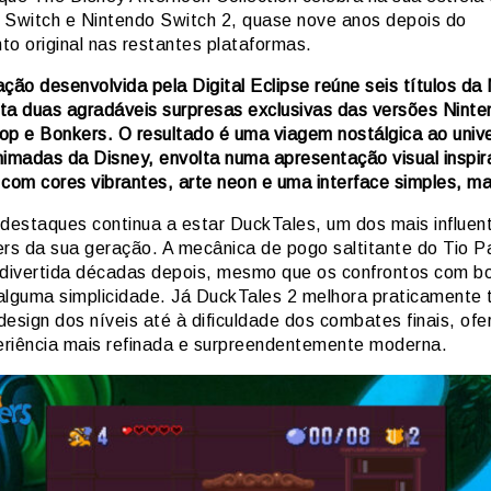
 Switch e Nintendo Switch 2, quase nove anos depois do
to original nas restantes plataformas.
ção desenvolvida pela Digital Eclipse reúne seis títulos da
ta duas agradáveis surpresas exclusivas das versões Ninte
op e Bonkers. O resultado é uma viagem nostálgica ao univ
nimadas da Disney, envolta numa apresentação visual inspi
 com cores vibrantes, arte neon e uma interface simples, ma
 destaques continua a estar DuckTales, um dos mais influen
ers da sua geração. A mecânica de pogo saltitante do Tio P
 divertida décadas depois, mesmo que os confrontos com b
alguma simplicidade. Já DuckTales 2 melhora praticamente 
design dos níveis até à dificuldade dos combates finais, of
riência mais refinada e surpreendentemente moderna.