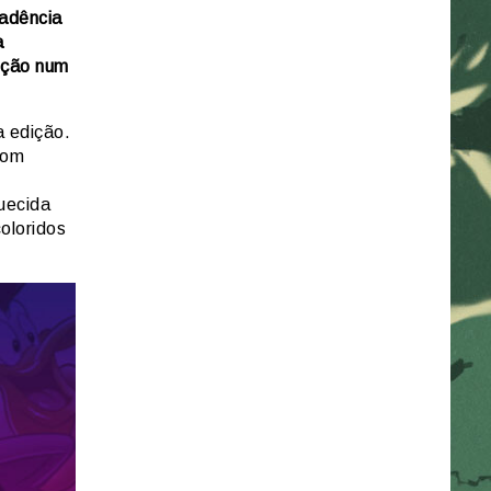
cadência
a
eção num
a edição.
com
uecida
oloridos