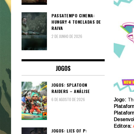
PASSATEMPO CINEMA:
HUNGRY 4 TONELADAS DE
RAIVA
2 DE JUNHO DE 2026
JOGOS
JOGOS: SPLATOON
RAIDERS – ANÁLISE
6 DE AGOSTO DE 2026
Jogo:
The
Platafor
Platafor
Desenvo
Editora:
JOGOS: LIES OF P: