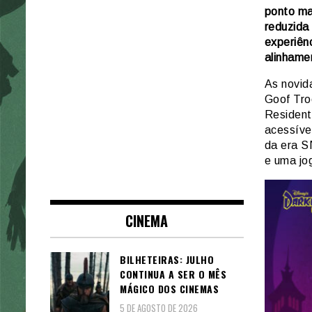
ponto ma
reduzida
experiên
alinhame
As novid
Goof Tro
Resident
acessíve
da era S
e uma jo
CINEMA
BILHETEIRAS: JULHO
CONTINUA A SER O MÊS
MÁGICO DOS CINEMAS
5 DE AGOSTO DE 2026