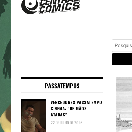
Banda Desenhada, Cinema,
Central Comics
Animação, TV, Videojogos
Pesquisar
por:
PASSATEMPOS
VENCEDORES PASSATEMPO
CINEMA: “DE MÃOS
ATADAS”
22 DE JULHO DE 2026