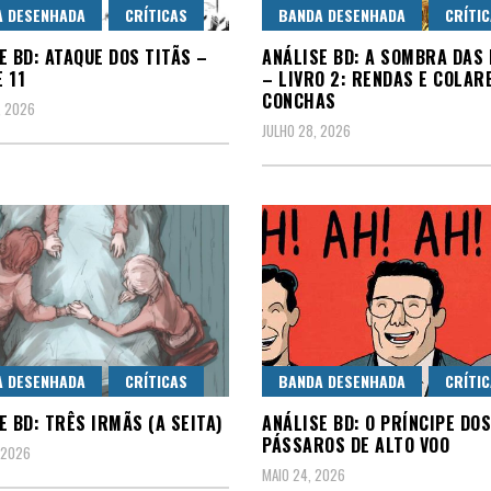
A DESENHADA
CRÍTICAS
BANDA DESENHADA
CRÍTI
E BD: ATAQUE DOS TITÃS –
ANÁLISE BD: A SOMBRA DAS
E 11
– LIVRO 2: RENDAS E COLAR
CONCHAS
, 2026
JULHO 28, 2026
A DESENHADA
CRÍTICAS
BANDA DESENHADA
CRÍTI
E BD: TRÊS IRMÃS (A SEITA)
ANÁLISE BD: O PRÍNCIPE DOS
PÁSSAROS DE ALTO VOO
 2026
MAIO 24, 2026