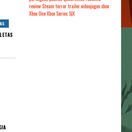
review
Steam
terror
trailer
videojogos
xbox
Xbox One
Xbox Series S|X
CAS
LETAS
GIA