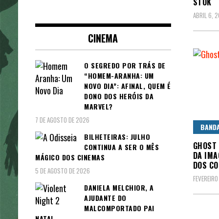
STOK
ABRIL 6, 
CINEMA
O SEGREDO POR TRÁS DE
“HOMEM-ARANHA: UM
NOVO DIA”: AFINAL, QUEM É
DONO DOS HERÓIS DA
MARVEL?
7 DE AGOSTO DE 2026
BAND
BILHETEIRAS: JULHO
GHOST 
CONTINUA A SER O MÊS
DA IMA
MÁGICO DOS CINEMAS
DOS CO
5 DE AGOSTO DE 2026
FEVEREIRO
DANIELA MELCHIOR, A
AJUDANTE DO
MALCOMPORTADO PAI
NATAL