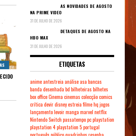
AS NOVIDADES DE AGOSTO
NA PRIME VIDEO
31 DE JULHO DE 2026
DETAQUES DE AGOSTO NA
HBO MAX
31 DE JULHO DE 2026
ETIQUETAS
CAS
UECIDO
anime
antestreia
análise
asa
bancas
banda desenhada
bd
bilheteiras
bilhetes
box office
Cinema
cinemas
colecção
comics
crítica
devir
disney
estreia
filme
hq
jogos
lançamento
levoir
manga
marvel
netflix
Nintendo Switch
passatempo
pc
playstation
playstation 4
playstation 5
portugal
português
público
quadrinhos
resenha