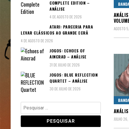
COMPLETE EDITION –
BAND
ANÁLISE
ANÁLIS
4 DE AGOSTO DE 2026
VOLUM
ATARI: PARCERIA PARA
AGOSTO 5
LEVAR CLÁSSICOS AO GRANDE ECRÃ
4 DE AGOSTO DE 2026
JOGOS: ECHOES OF
AINCRAD – ANÁLISE
31 DE JULHO DE 2026
JOGOS: BLUE REFLECTION
QUARTET – ANÁLISE
30 DE JULHO DE 2026
BAND
Pesquisar
ANÁLIS
por:
JULHO 26,