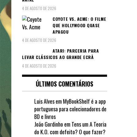
Pagin
4 DE AGOSTO DE 2026
dos
COYOTE VS. ACME: O FILME
conte
QUE HOLLYWOOD QUASE
APAGOU
4 DE AGOSTO DE 2026
ATARI: PARCERIA PARA
LEVAR CLÁSSICOS AO GRANDE ECRÃ
4 DE AGOSTO DE 2026
ÚLTIMOS COMENTÁRIOS
Luis Alves
em
MyBookShelf é a app
portuguesa para colecionadores de
BD e livros
João Gordinho
em
Tens um A Teoria
do K.O. com defeito? O que fazer?