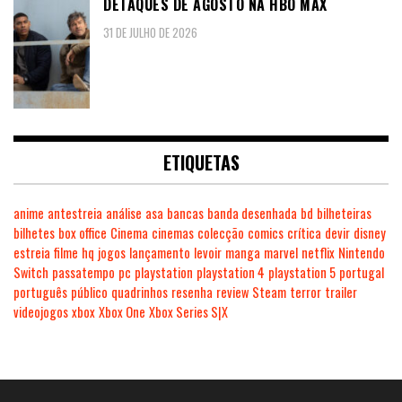
DETAQUES DE AGOSTO NA HBO MAX
31 DE JULHO DE 2026
ETIQUETAS
anime
antestreia
análise
asa
bancas
banda desenhada
bd
bilheteiras
bilhetes
box office
Cinema
cinemas
colecção
comics
crítica
devir
disney
estreia
filme
hq
jogos
lançamento
levoir
manga
marvel
netflix
Nintendo
Switch
passatempo
pc
playstation
playstation 4
playstation 5
portugal
português
público
quadrinhos
resenha
review
Steam
terror
trailer
videojogos
xbox
Xbox One
Xbox Series S|X