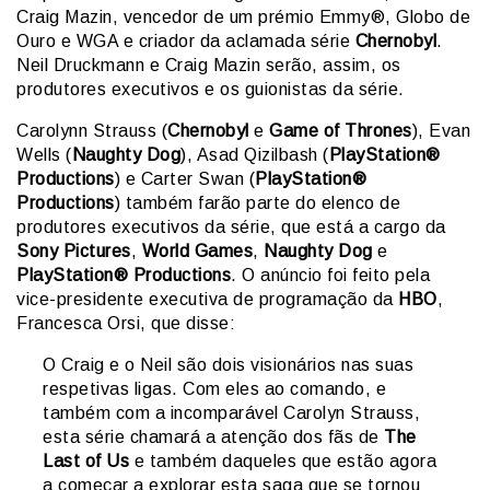
Craig Mazin, vencedor de um prémio Emmy®, Globo de
Ouro e WGA e criador da aclamada série
Chernobyl
.
Neil Druckmann e Craig Mazin serão, assim, os
produtores executivos e os guionistas da série.
Carolynn Strauss (
Chernobyl
e
Game of Thrones
), Evan
Wells (
Naughty Dog
), Asad Qizilbash (
PlayStation®
Productions
) e Carter Swan (
PlayStation®
Productions
) também farão parte do elenco de
produtores executivos da série, que está a cargo da
Sony Pictures
,
World Games
,
Naughty Dog
e
PlayStation® Productions
. O anúncio foi feito pela
vice-presidente executiva de programação da
HBO
,
Francesca Orsi, que disse:
O Craig e o Neil são dois visionários nas suas
respetivas ligas. Com eles ao comando, e
também com a incomparável Carolyn Strauss,
esta série chamará a atenção dos fãs de
The
Last of Us
e também daqueles que estão agora
a começar a explorar esta saga que se tornou