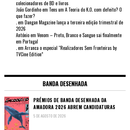
colecionadores de BD e livros
João Gordinho
em
Tens um A Teoria do K.O. com defeito? O
que fazer?
.
em
Dangan Magazine lança a terceira edição trimestral de
2026
António
em
Venom – Preto, Branco e Sangue sai finalmente
em Portugal
.
em
Arranca o especial “Realizadores Sem Fronteiras by
TVCine Edition”
BANDA DESENHADA
PRÉMIOS DE BANDA DESENHADA DA
AMADORA 2026 ABREM CANDIDATURAS
5 DE AGOSTO DE 2026