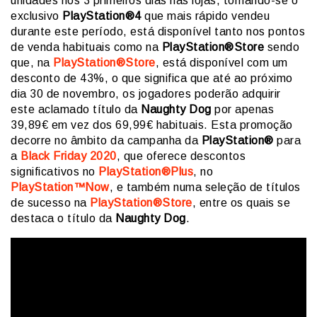
unidades nos 3 primeiros dias nas lojas, tornando-se o
exclusivo
PlayStation®4
que mais rápido vendeu
durante este período, está disponível tanto nos pontos
de venda habituais como na
PlayStation®Store
sendo
que, na
PlayStation®Store
, está disponível com um
desconto de 43%, o que significa que até ao próximo
dia 30 de novembro, os jogadores poderão adquirir
este aclamado título da
Naughty Dog
por apenas
39,89€ em vez dos 69,99€ habituais. Esta promoção
decorre no âmbito da campanha da
PlayStation®
para
a
Black Friday 2020
, que oferece descontos
significativos no
PlayStation®Plus
, no
PlayStation™Now
, e também numa seleção de títulos
de sucesso na
PlayStation®Store
, entre os quais se
destaca o título da
Naughty Dog
.