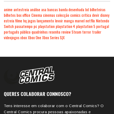
anime
antestreia
análise
asa
bancas
banda desenhada
bd
bilheteiras
bilhetes
box office
Cinema
cinemas
colecção
comics
crítica
devir
disney
estreia
filme
hq
jogos
lançamento
levoir
manga
marvel
netflix
Nintendo
Switch
passatempo
pc
playstation
playstation 4
playstation 5
portugal
português
público
quadrinhos
resenha
review
Steam
terror
trailer
videojogos
xbox
Xbox One
Xbox Series S|X
QUERES COLABORAR CONNOSCO?
Tens interesse em colaborar com o Central Comics? O
Central Comics procura pessoas apaixonadas e