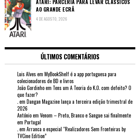
ATARI: PARCERIA PARA LEVAR CLÁSSICOS
AO GRANDE ECRÃ
4 DE AGOSTO, 2026
ÚLTIMOS COMENTÁRIOS
Luis Alves
em
MyBookShelf é a app portuguesa para
colecionadores de BD e livros
João Gordinho
em
Tens um A Teoria do K.O. com defeito? O
que fazer?
.
em
Dangan Magazine lança a terceira edição trimestral de
2026
António
em
Venom – Preto, Branco e Sangue sai finalmente
em Portugal
.
em
Arranca o especial “Realizadores Sem Fronteiras by
TVCine Edition”