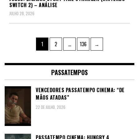
SWITCH 2) – ANÁLISE
JULHO 28, 2026
Paginação
Page
Page
Page
1
2
…
136
→
dos
conteúdos
PASSATEMPOS
VENCEDORES PASSATEMPO CINEMA: “DE
MÃOS ATADAS”
22 DE JULHO, 2026
PASSATEMPO CINEMA: HUNGRY 4