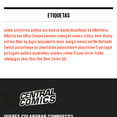
ETIQUETAS
anime
antestreia
análise
asa
bancas
banda desenhada
bd
bilheteiras
bilhetes
box office
Cinema
cinemas
colecção
comics
crítica
devir
disney
estreia
filme
hq
jogos
lançamento
levoir
manga
marvel
netflix
Nintendo
Switch
passatempo
pc
playstation
playstation 4
playstation 5
portugal
português
público
quadrinhos
resenha
review
Steam
terror
trailer
videojogos
xbox
Xbox One
Xbox Series S|X
QUERES COLABORAR CONNOSCO?