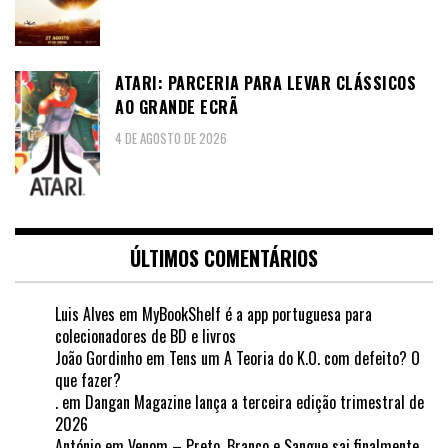
ATARI: PARCERIA PARA LEVAR CLÁSSICOS
AO GRANDE ECRÃ
4 DE AGOSTO DE 2026
ÚLTIMOS COMENTÁRIOS
Luis Alves
em
MyBookShelf é a app portuguesa para
colecionadores de BD e livros
João Gordinho
em
Tens um A Teoria do K.O. com defeito? O
que fazer?
.
em
Dangan Magazine lança a terceira edição trimestral de
2026
António
em
Venom – Preto, Branco e Sangue sai finalmente