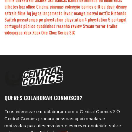
anime
antestreia
análise
asa
bancas
banda desenhada
bd
bilheteiras
bilhetes
box office
Cinema
cinemas
colecção
comics
crítica
devir
disney
estreia
filme
hq
jogos
lançamento
levoir
manga
marvel
netflix
Nintendo
Switch
passatempo
pc
playstation
playstation 4
playstation 5
portugal
português
público
quadrinhos
resenha
review
Steam
terror
trailer
videojogos
xbox
Xbox One
Xbox Series S|X
QUERES COLABORAR CONNOSCO?
Tens interesse em colaborar com o Central Comics? O
Central Comics procura pessoas apaixonadas e
motivadas para desenvolver e escrever conteúdo sobre