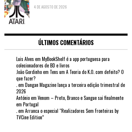
4 DE AGOSTO DE 2026
ÚLTIMOS COMENTÁRIOS
Luis Alves
em
MyBookShelf é a app portuguesa para
colecionadores de BD e livros
João Gordinho
em
Tens um A Teoria do K.O. com defeito? O
que fazer?
.
em
Dangan Magazine lança a terceira edição trimestral de
2026
António
em
Venom – Preto, Branco e Sangue sai finalmente
em Portugal
.
em
Arranca o especial “Realizadores Sem Fronteiras by
TVCine Edition”