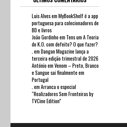
Luis Alves
em
MyBookShelf é a app
portuguesa para colecionadores de
BD e livros
João Gordinho
em
Tens um A Teoria
do K.O. com defeito? O que fazer?
.
em
Dangan Magazine lança a
terceira edição trimestral de 2026
António
em
Venom – Preto, Branco
e Sangue sai finalmente em
Portugal
.
em
Arranca o especial
“Realizadores Sem Fronteiras by
TVCine Edition”