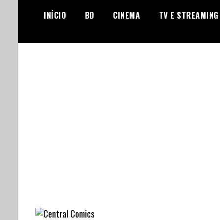
Skip
INÍCIO
BD
CINEMA
TV E STREAMING
to
content