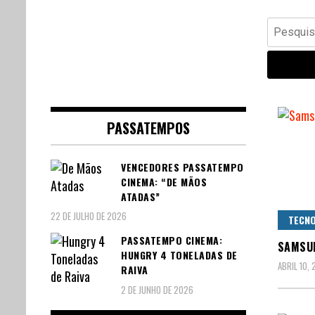
Banda Desenhada, Cinema,
Central Comics
Pesquisar
Animação, TV, Videojogos
por:
PASSATEMPOS
VENCEDORES PASSATEMPO
CINEMA: “DE MÃOS
ATADAS”
22 DE JULHO DE 2026
TECNO
PASSATEMPO CINEMA:
SAMSUN
HUNGRY 4 TONELADAS DE
ABRIL 10,
RAIVA
2 DE JUNHO DE 2026