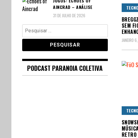
JOGOS: ECHOES OF
AINCRAD – ANÁLISE
TECNO
31 DE JULHO DE 2026
BREGG
SEM FI
Pesquisar
ENHAN
por:
JANEIRO 6
PODCAST PARANOIA COLETIVA
TECNO
SNOWSK
MÚSICA
RETRO