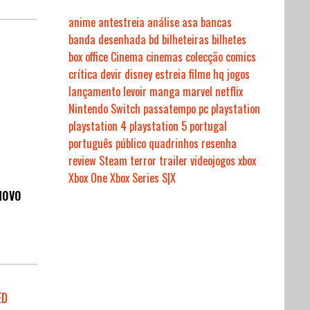
anime
antestreia
análise
asa
bancas
banda desenhada
bd
bilheteiras
bilhetes
box office
Cinema
cinemas
colecção
comics
crítica
devir
disney
estreia
filme
hq
jogos
lançamento
levoir
manga
marvel
netflix
Nintendo Switch
passatempo
pc
playstation
playstation 4
playstation 5
portugal
português
público
quadrinhos
resenha
review
Steam
terror
trailer
videojogos
xbox
Xbox One
Xbox Series S|X
NOVO