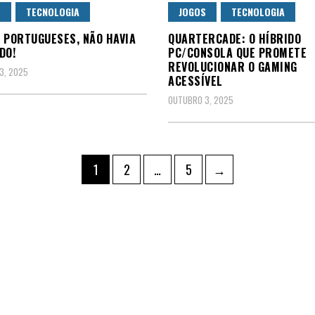
S
TECNOLOGIA
JOGOS
TECNOLOGIA
 PORTUGUESES, NÃO HAVIA
QUARTERCADE: O HÍBRIDO
DO!
PC/CONSOLA QUE PROMETE
REVOLUCIONAR O GAMING
3, 2025
ACESSÍVEL
OUTUBRO 3, 2025
ação
Page
Page
Page
1
2
…
5
→
údos