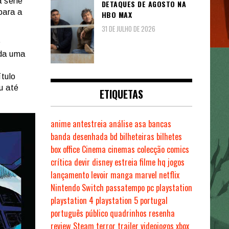
 série
DETAQUES DE AGOSTO NA
para a
HBO MAX
31 DE JULHO DE 2026
nda uma
ítulo
u até
ETIQUETAS
anime
antestreia
análise
asa
bancas
banda desenhada
bd
bilheteiras
bilhetes
box office
Cinema
cinemas
colecção
comics
crítica
devir
disney
estreia
filme
hq
jogos
lançamento
levoir
manga
marvel
netflix
Nintendo Switch
passatempo
pc
playstation
playstation 4
playstation 5
portugal
português
público
quadrinhos
resenha
review
Steam
terror
trailer
videojogos
xbox