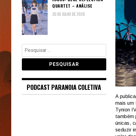
QUARTET – ANÁLISE
30 DE JULHO DE 2026
Pesquisar
por:
PODCAST PARANOIA COLETIVA
A public
mais um 
Tynion I
também p
únicas, 
seduzir 