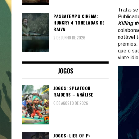
Trata-se
PASSATEMPO CINEMA:
Publicad
HUNGRY 4 TONELADAS DE
Killing t
RAIVA
colabora
2 DE JUNHO DE 2026
notável t
prémios, 
que o su
vinte id
JOGOS
JOGOS: SPLATOON
RAIDERS – ANÁLISE
6 DE AGOSTO DE 2026
JOGOS: LIES OF P: