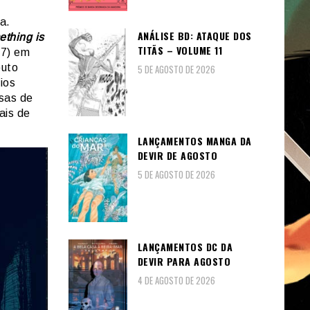
a.
ANÁLISE BD: ATAQUE DOS
thing is
TITÃS – VOLUME 11
87) em
buto
5 DE AGOSTO DE 2026
ios
ssas de
ais de
LANÇAMENTOS MANGA DA
DEVIR DE AGOSTO
5 DE AGOSTO DE 2026
LANÇAMENTOS DC DA
DEVIR PARA AGOSTO
4 DE AGOSTO DE 2026