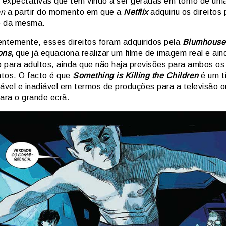
s expectativas que têm vindo a ser geradas em torno de uma
on
a partir do momento em que a
Netflix
adquiriu os direitos 
o da mesma.
entemente, esses direitos foram adquiridos pela
Blumhouse
ons,
que já equaciona realizar um filme de imagem real e ai
 para adultos, ainda que não haja previsões para ambos os
tos. O facto é que
Something is Killing the Children
é um t
nável e inadiável em termos de produções para a televisão o
ra o grande ecrã.