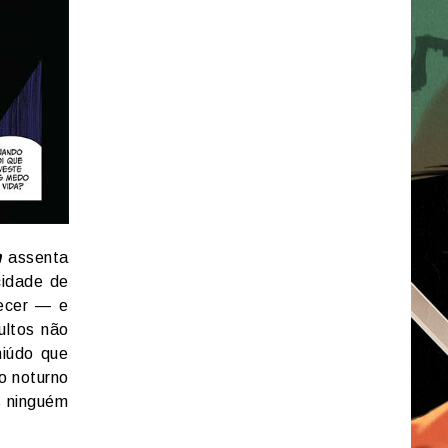
n
assenta
cidade de
recer — e
ultos não
iúdo que
o noturno
s ninguém