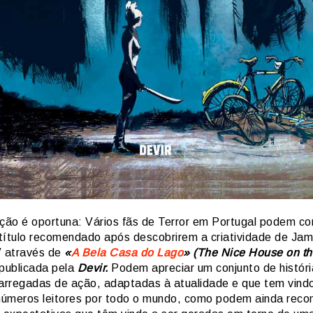
ação é oportuna: Vários fãs de Terror em Portugal podem c
título recomendado após descobrirem a criatividade de Ja
V através de
«
A Bela Casa do Lago
»
(The Nice House on th
ublicada pela
Devir.
Podem apreciar um conjunto de históri
carregadas de ação, adaptadas à atualidade e que tem vind
inúmeros leitores por todo o mundo, como podem ainda reco