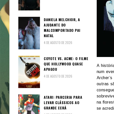
DANIELA MELCHIOR, A
AJUDANTE DO
MALCOMPORTADO PAI
NATAL
4 DE AGOSTO DE 2026
COYOTE VS. ACME: O FILME
QUE HOLLYWOOD QUASE
A histór
APAGOU
num even
4 DE AGOSTO DE 2026
Archer’s
outras s
consegu
sobreviv
ATARI: PARCERIA PARA
LEVAR CLÁSSICOS AO
na flore
GRANDE ECRÃ
se acredi