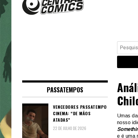
Banda Desenhada, Cinema,
Central Comics
Animação, TV, Videojogos
Pesquisar
por:
Anál
PASSATEMPOS
Chil
VENCEDORES PASSATEMPO
CINEMA: “DE MÃOS
Umas das
ATADAS”
nosso id
22 DE JULHO DE 2026
Something
e é uma r