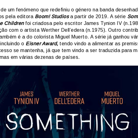
 de um fenómeno que redefiniu o género na banda desenhad
os pela editora
Boom! Studios
a partir de 2019. A série
Some
he Children
foi criadosa pelo escritor James Tynion IV (n.19
ção com o artista Werther Dell’edera (n.1975). Outro contri
ambém é a do colorista Miguel Muerto. A série já ganhou vár
incluindo o
Eisner Award,
tendo vindo a alimentar as premi
cesso se mantenha, já que tem vindo a ser traduzida para m
iomas em várias dezenas de países.