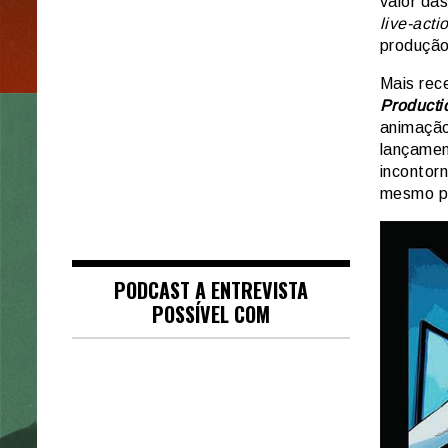
valor da
live-acti
produçã
Mais rec
Producti
animação
lançamen
incontor
mesmo pa
PODCAST A ENTREVISTA
POSSÍVEL COM