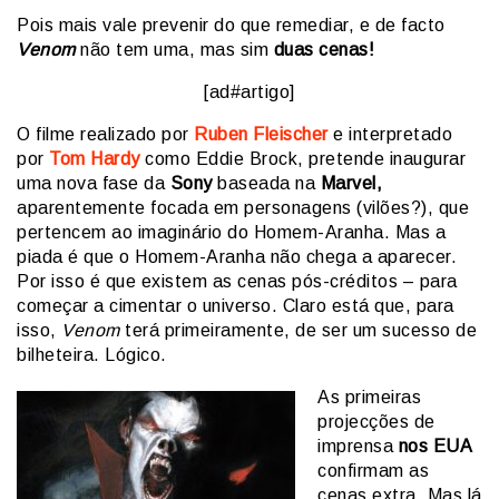
Pois mais vale prevenir do que remediar, e de facto
Venom
não tem uma, mas sim
duas cenas!
[ad#artigo]
O filme realizado por
Ruben Fleischer
e interpretado
por
Tom Hardy
como Eddie Brock, pretende inaugurar
uma nova fase da
Sony
baseada na
Marvel,
aparentemente focada em personagens (vilões?), que
pertencem ao imaginário do Homem-Aranha. Mas a
piada é que o Homem-Aranha não chega a aparecer.
Por isso é que existem as cenas pós-créditos – para
começar a cimentar o universo. Claro está que, para
isso,
Venom
terá primeiramente, de ser um sucesso de
bilheteira. Lógico.
As primeiras
projecções de
imprensa
nos EUA
confirmam as
cenas extra. Mas lá