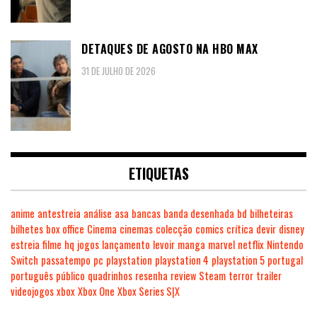
DETAQUES DE AGOSTO NA HBO MAX
31 DE JULHO DE 2026
ETIQUETAS
anime
antestreia
análise
asa
bancas
banda desenhada
bd
bilheteiras
bilhetes
box office
Cinema
cinemas
colecção
comics
crítica
devir
disney
estreia
filme
hq
jogos
lançamento
levoir
manga
marvel
netflix
Nintendo
Switch
passatempo
pc
playstation
playstation 4
playstation 5
portugal
português
público
quadrinhos
resenha
review
Steam
terror
trailer
videojogos
xbox
Xbox One
Xbox Series S|X