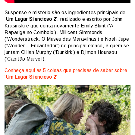
Suspense e mistério são os ingredientes principais de
‘
Um Lugar Silencioso 2
’, realizado e escrito por John
Krasinski e que conta novamente Emily Blunt (‘A
Rapariga no Comboio’), Millicent Simmonds
(‘Wonderstruck: O Museu das Maravilhas’) e Noah Jupe
(‘Wonder – Encantador’) no principal elenco, a quem se
juntam Cillian Murphy (‘Dunkirk’) e Djimon Hounsou
(‘Capitão Marvel’).
Conheça aqui as 5 coisas que precisas de saber sobre
‘
Um Lugar Silencioso 2
’