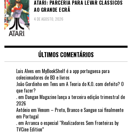
ATARI: PARCERIA PARA LEVAR CLÁSSICOS
AO GRANDE ECRÃ
4 DE AGOSTO, 2026
ÚLTIMOS COMENTÁRIOS
Luis Alves
em
MyBookShelf é a app portuguesa para
colecionadores de BD e livros
João Gordinho
em
Tens um A Teoria do K.O. com defeito? O
que fazer?
.
em
Dangan Magazine lança a terceira edição trimestral de
2026
António
em
Venom – Preto, Branco e Sangue sai finalmente
em Portugal
.
em
Arranca o especial “Realizadores Sem Fronteiras by
TVCine Edition”