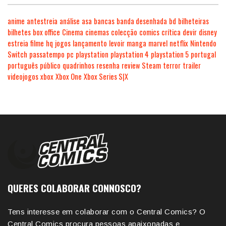
anime
antestreia
análise
asa
bancas
banda desenhada
bd
bilheteiras
bilhetes
box office
Cinema
cinemas
colecção
comics
crítica
devir
disney
estreia
filme
hq
jogos
lançamento
levoir
manga
marvel
netflix
Nintendo
Switch
passatempo
pc
playstation
playstation 4
playstation 5
portugal
português
público
quadrinhos
resenha
review
Steam
terror
trailer
videojogos
xbox
Xbox One
Xbox Series S|X
QUERES COLABORAR CONNOSCO?
Tens interesse em colaborar com o Central Comics? O
Central Comics procura pessoas apaixonadas e