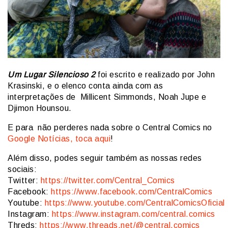
Um Lugar Silencioso 2
foi escrito e realizado por John
Krasinski, e o elenco conta ainda com as
interpretações de Millicent Simmonds, Noah Jupe e
Djimon Hounsou.
E para não perderes nada sobre o Central Comics no
Google Notícias, toca aqui
!
Além disso, podes seguir também as nossas redes
sociais:
Twitter:
https://twitter.com/Central_Comics
Facebook:
https://www.facebook.com/CentralComics
Youtube:
https://www.youtube.com/CentralComicsOficial
Instagram:
https://www.instagram.com/central.comics
Threds:
https://www.threads.net/@central.comics