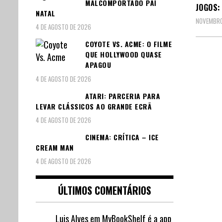
MALCOMPORTADO PAI
JOGOS:
NATAL
NOVEMBRO
4 DE AGOSTO DE 2026
COYOTE VS. ACME: O FILME
QUE HOLLYWOOD QUASE
Pagin
APAGOU
4 DE AGOSTO DE 2026
dos
ATARI: PARCERIA PARA
conte
LEVAR CLÁSSICOS AO GRANDE ECRÃ
4 DE AGOSTO DE 2026
CINEMA: CRÍTICA – ICE
CREAM MAN
4 DE AGOSTO DE 2026
ÚLTIMOS COMENTÁRIOS
Luis Alves
em
MyBookShelf é a app