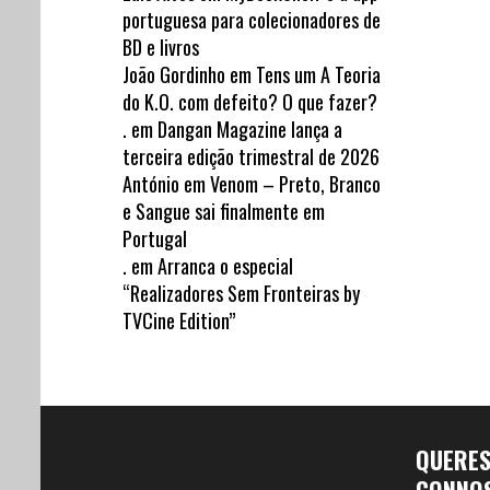
portuguesa para colecionadores de
BD e livros
João Gordinho
em
Tens um A Teoria
do K.O. com defeito? O que fazer?
.
em
Dangan Magazine lança a
terceira edição trimestral de 2026
António
em
Venom – Preto, Branco
e Sangue sai finalmente em
Portugal
.
em
Arranca o especial
“Realizadores Sem Fronteiras by
TVCine Edition”
QUERE