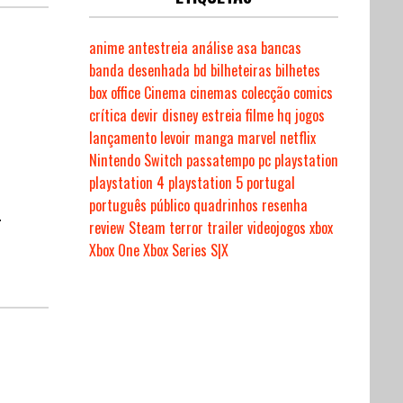
anime
antestreia
análise
asa
bancas
banda desenhada
bd
bilheteiras
bilhetes
box office
Cinema
cinemas
colecção
comics
crítica
devir
disney
estreia
filme
hq
jogos
lançamento
levoir
manga
marvel
netflix
Nintendo Switch
passatempo
pc
playstation
playstation 4
playstation 5
portugal
português
público
quadrinhos
resenha
–
review
Steam
terror
trailer
videojogos
xbox
Xbox One
Xbox Series S|X