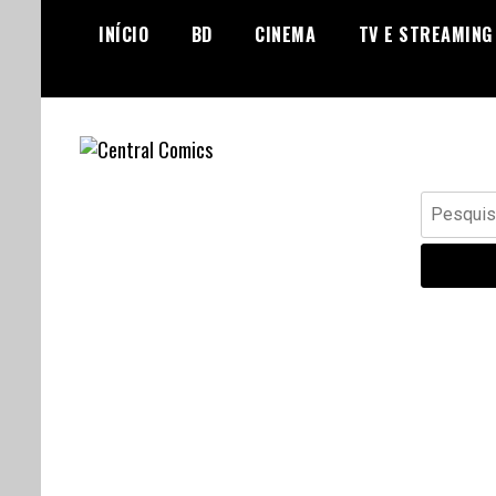
Skip
INÍCIO
BD
CINEMA
TV E STREAMING
to
content
Banda Desenhada, Cinema,
Central Comics
Pesquisar
Animação, TV, Videojogos
por: