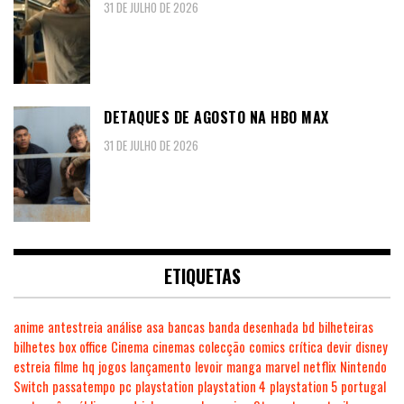
31 DE JULHO DE 2026
DETAQUES DE AGOSTO NA HBO MAX
31 DE JULHO DE 2026
ETIQUETAS
anime
antestreia
análise
asa
bancas
banda desenhada
bd
bilheteiras
bilhetes
box office
Cinema
cinemas
colecção
comics
crítica
devir
disney
estreia
filme
hq
jogos
lançamento
levoir
manga
marvel
netflix
Nintendo
Switch
passatempo
pc
playstation
playstation 4
playstation 5
portugal