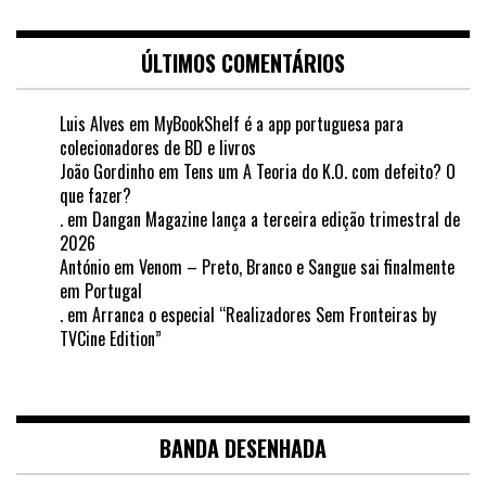
ÚLTIMOS COMENTÁRIOS
Luis Alves
em
MyBookShelf é a app portuguesa para
colecionadores de BD e livros
João Gordinho
em
Tens um A Teoria do K.O. com defeito? O
que fazer?
.
em
Dangan Magazine lança a terceira edição trimestral de
2026
António
em
Venom – Preto, Branco e Sangue sai finalmente
em Portugal
.
em
Arranca o especial “Realizadores Sem Fronteiras by
TVCine Edition”
BANDA DESENHADA