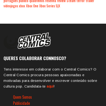
português
público
quadrinhos
resenha
review
Steam
terror
trailer
videojogos
xbox
Xbox One
Xbox Series S|X
QUERES COLABORAR CONNOSCO?
Tens interesse em colaborar com o Central Comics? O
Central Comics procura pessoas apaixonadas e
motivadas para desenvolver e escrever conteúdo sobre
cultura pop. Candidata-te
aqui
!
Quem Somos
Publicidade