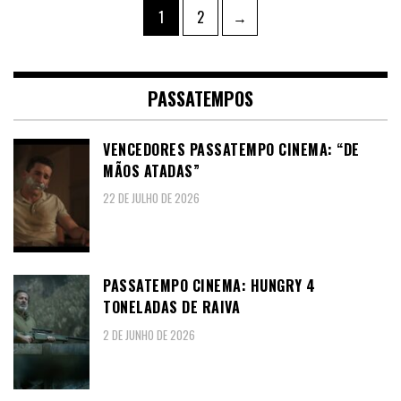
Paginação
Page
Page
1
2
→
dos
conteúdos
PASSATEMPOS
VENCEDORES PASSATEMPO CINEMA: “DE
MÃOS ATADAS”
22 DE JULHO DE 2026
PASSATEMPO CINEMA: HUNGRY 4
TONELADAS DE RAIVA
2 DE JUNHO DE 2026