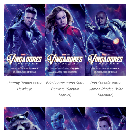
Jeremy Renner como
Brie Larson como Carol
Don Cheadle como
Hawkeye
Danvers (Captain
James Rhodes (War
Marvel)
Machine)