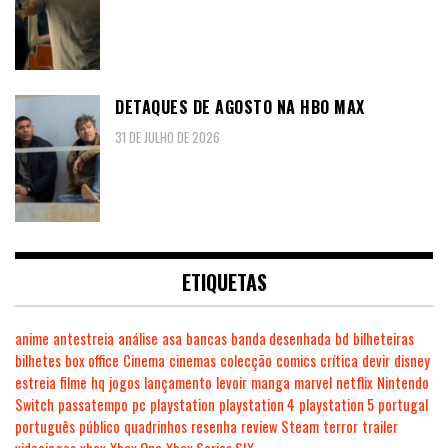
DETAQUES DE AGOSTO NA HBO MAX
31 DE JULHO DE 2026
ETIQUETAS
anime
antestreia
análise
asa
bancas
banda desenhada
bd
bilheteiras
bilhetes
box office
Cinema
cinemas
colecção
comics
crítica
devir
disney
estreia
filme
hq
jogos
lançamento
levoir
manga
marvel
netflix
Nintendo
Switch
passatempo
pc
playstation
playstation 4
playstation 5
portugal
português
público
quadrinhos
resenha
review
Steam
terror
trailer