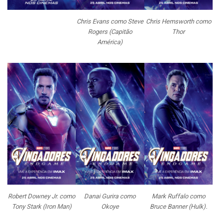
Chris Evans como Steve
Chris Hemsworth como
Rogers (Capitão
Thor
América)
Robert Downey Jr. como
Danai Gurira como
Mark Ruffalo como
Tony Stark (Iron Man)
Okoye
Bruce Banner (Hulk).