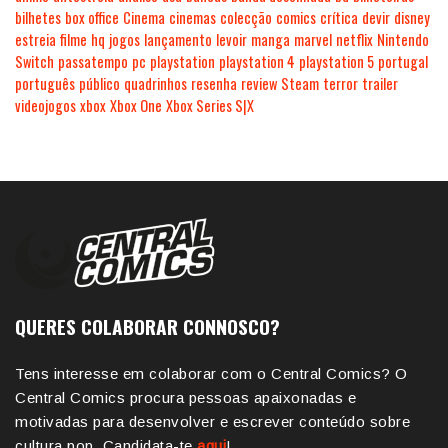
bilhetes
box office
Cinema
cinemas
colecção
comics
crítica
devir
disney
estreia
filme
hq
jogos
lançamento
levoir
manga
marvel
netflix
Nintendo
Switch
passatempo
pc
playstation
playstation 4
playstation 5
portugal
português
público
quadrinhos
resenha
review
Steam
terror
trailer
videojogos
xbox
Xbox One
Xbox Series S|X
QUERES COLABORAR CONNOSCO?
Tens interesse em colaborar com o Central Comics? O
Central Comics procura pessoas apaixonadas e
motivadas para desenvolver e escrever conteúdo sobre
cultura pop. Candidata-te
aqui
!