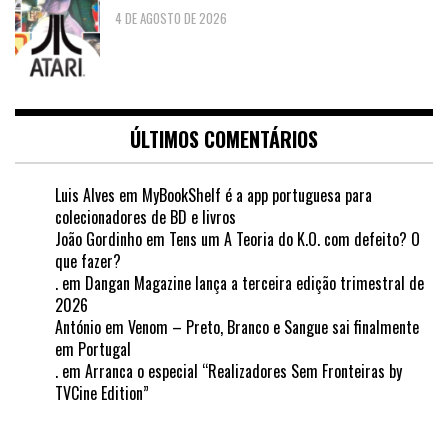
4 DE AGOSTO DE 2026
ÚLTIMOS COMENTÁRIOS
Luis Alves
em
MyBookShelf é a app portuguesa para
colecionadores de BD e livros
João Gordinho
em
Tens um A Teoria do K.O. com defeito? O
que fazer?
.
em
Dangan Magazine lança a terceira edição trimestral de
2026
António
em
Venom – Preto, Branco e Sangue sai finalmente
em Portugal
.
em
Arranca o especial “Realizadores Sem Fronteiras by
TVCine Edition”