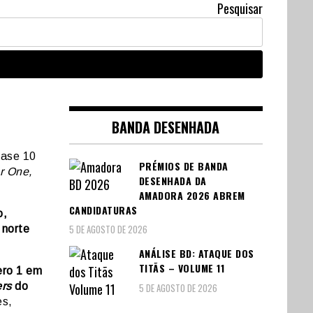
Pesquisar
BANDA DESENHADA
uase 10
PRÉMIOS DE BANDA
r One,
DESENHADA DA
AMADORA 2026 ABREM
CANDIDATURAS
o,
5 DE AGOSTO DE 2026
 norte
ANÁLISE BD: ATAQUE DOS
TITÃS – VOLUME 11
ero 1 em
ers
do
5 DE AGOSTO DE 2026
es,