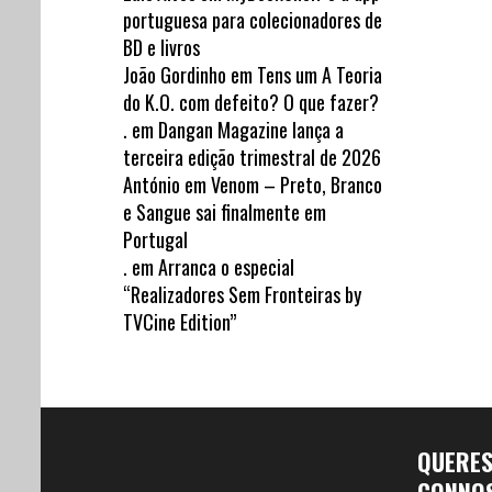
portuguesa para colecionadores de
BD e livros
João Gordinho
em
Tens um A Teoria
do K.O. com defeito? O que fazer?
.
em
Dangan Magazine lança a
terceira edição trimestral de 2026
António
em
Venom – Preto, Branco
e Sangue sai finalmente em
Portugal
.
em
Arranca o especial
“Realizadores Sem Fronteiras by
TVCine Edition”
QUERE