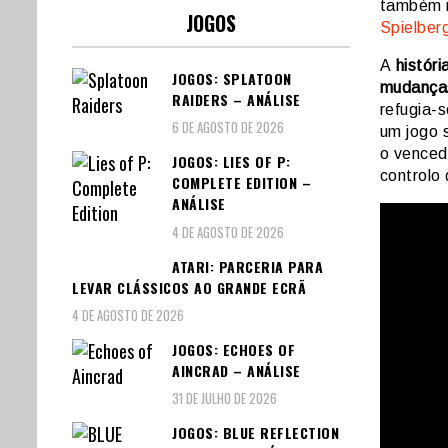
também 
JOGOS
Spielber
A
históri
JOGOS: SPLATOON
mudanças
RAIDERS – ANÁLISE
refugia-s
6 DE AGOSTO DE 2026
um jogo 
o venced
JOGOS: LIES OF P:
controlo 
COMPLETE EDITION –
ANÁLISE
4 DE AGOSTO DE 2026
ATARI: PARCERIA PARA
LEVAR CLÁSSICOS AO GRANDE ECRÃ
4 DE AGOSTO DE 2026
JOGOS: ECHOES OF
AINCRAD – ANÁLISE
31 DE JULHO DE 2026
JOGOS: BLUE REFLECTION