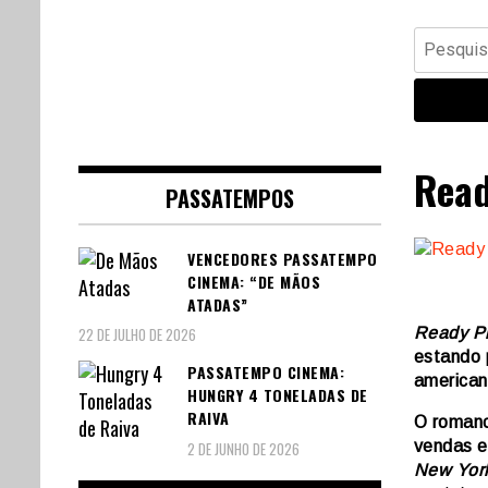
Banda Desenhada, Cinema,
Central Comics
Pesquisar
Animação, TV, Videojogos
por:
Read
PASSATEMPOS
VENCEDORES PASSATEMPO
CINEMA: “DE MÃOS
ATADAS”
Ready P
22 DE JULHO DE 2026
estando 
PASSATEMPO CINEMA:
american
HUNGRY 4 TONELADAS DE
RAIVA
O romanc
vendas e
2 DE JUNHO DE 2026
New Yor