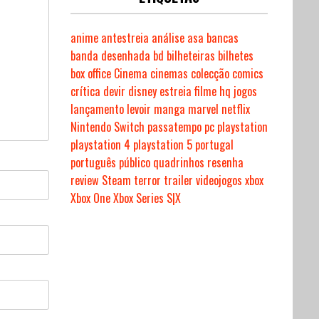
anime
antestreia
análise
asa
bancas
banda desenhada
bd
bilheteiras
bilhetes
box office
Cinema
cinemas
colecção
comics
crítica
devir
disney
estreia
filme
hq
jogos
lançamento
levoir
manga
marvel
netflix
Nintendo Switch
passatempo
pc
playstation
playstation 4
playstation 5
portugal
português
público
quadrinhos
resenha
review
Steam
terror
trailer
videojogos
xbox
Xbox One
Xbox Series S|X