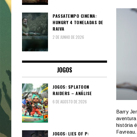
PASSATEMPO CINEMA:
HUNGRY 4 TONELADAS DE
RAIVA
2 DE JUNHO DE 2026
JOGOS
JOGOS: SPLATOON
RAIDERS – ANÁLISE
6 DE AGOSTO DE 2026
Barry Je
aventura
história
Favreau.
JOGOS: LIES OF P: