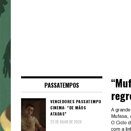
“Muf
PASSATEMPOS
regr
VENCEDORES PASSATEMPO
CINEMA: “DE MÃOS
A grande
ATADAS”
Mufasa, 
22 DE JULHO DE 2026
O Ciclo d
com a li