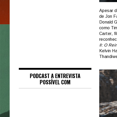
Apesar d
de Jon Fa
Donald G
como Tim
Carter, 
reconhec
II: O Re
Kelvin Ha
Thandiwe
PODCAST A ENTREVISTA
POSSÍVEL COM