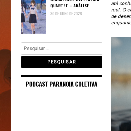
até conh
QUARTET – ANÁLISE
real. O 
30 DE JULHO DE 2026
de desen
enquanto
Pesquisar
por:
PODCAST PARANOIA COLETIVA