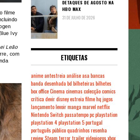
DETAQUES DE AGOSTO NA
HBO MAX
o filme
31 DE JULHO DE 2026
ncluindo
Rogen
Blue Ivy
ei Leão
rre, com
ETIQUETAS
inda
anime
antestreia
análise
asa
bancas
banda desenhada
bd
bilheteiras
bilhetes
box office
Cinema
cinemas
colecção
comics
crítica
devir
disney
estreia
filme
hq
jogos
lançamento
levoir
manga
marvel
netflix
Nintendo Switch
passatempo
pc
playstation
playstation 4
playstation 5
portugal
português
público
quadrinhos
resenha
review
Steam
terror
trailer
videojogos
xbox