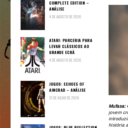
COMPLETE EDITION –
ANÁLISE
4 DE AGOSTO DE 2026
ATARI: PARCERIA PARA
LEVAR CLÁSSICOS AO
GRANDE ECRÃ
4 DE AGOSTO DE 2026
JOGOS: ECHOES OF
AINCRAD – ANÁLISE
31 DE JULHO DE 2026
Mufasa: 
jovem cr
introduz
história
JOGOS: BLUE REFLECTION