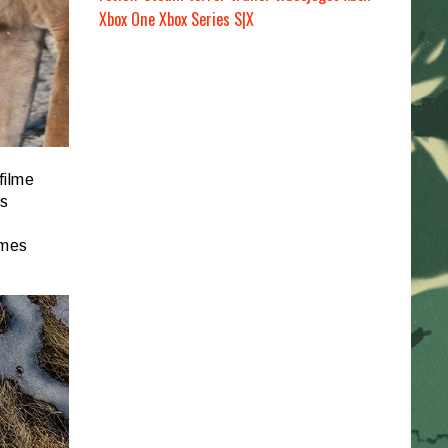
Xbox One
Xbox Series S|X
filme
s
ames