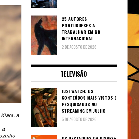
25 AUTORES
PORTUGUESES A
TRABALHAR EM BD
INTERNACIONAL
2 DE AGOSTO DE 2026
TELEVISÃO
JUSTWATCH: OS
CONTEÚDOS MAIS VISTOS E
PESQUISADOS NO
STREAMING EM JULHO
Kiara, a
5 DE AGOSTO DE 2026
 a
sozinho
OS DESTAQUES DA DISNEY+