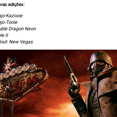
ovas adições:
jo-Kazooie
jo-Tooie
ble Dragon Neon
le II
lout: New Vegas