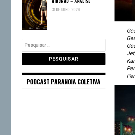
AINCRAD – ANÁLISE
31 DE JULHO, 2026
Gea
Gea
Pesquisar
Gea
por:
Jet
Ka
Per
Per
PODCAST PARANOIA COLETIVA