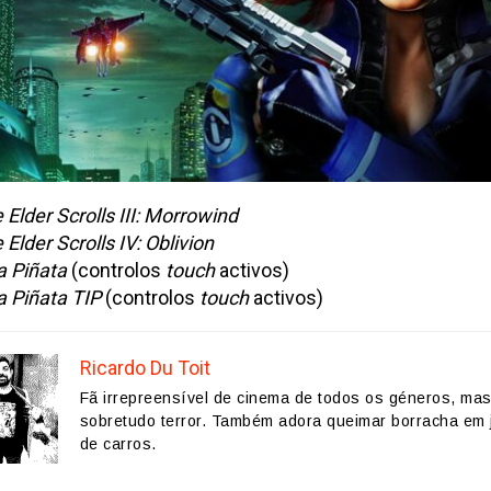
 Elder Scrolls III: Morrowind
 Elder Scrolls IV: Oblivion
a Piñata
(controlos
touch
activos)
a Piñata TIP
(controlos
touch
activos)
Ricardo Du Toit
Fã irrepreensível de cinema de todos os géneros, ma
sobretudo terror. Também adora queimar borracha em 
de carros.