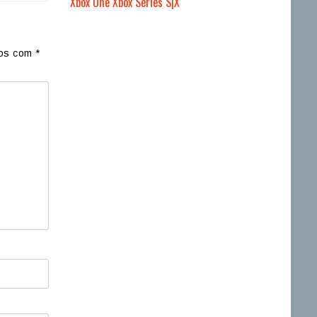
Xbox One
Xbox Series S|X
dos com
*