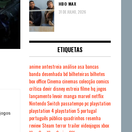
HBO MAX
31 DE JULHO, 2026
ETIQUETAS
anime
antestreia
análise
asa
bancas
banda desenhada
bd
bilheteiras
bilhetes
box office
Cinema
cinemas
colecção
comics
crítica
devir
disney
estreia
filme
hq
jogos
lançamento
levoir
manga
marvel
netflix
Nintendo Switch
passatempo
pc
playstation
s
playstation 4
playstation 5
portugal
jogos
português
público
quadrinhos
resenha
review
Steam
terror
trailer
videojogos
xbox