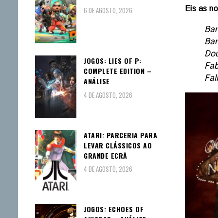
Eis as n
6 DE AGOSTO, 2026
Ban
Ban
Dou
JOGOS: LIES OF P:
Fab
COMPLETE EDITION –
Fal
ANÁLISE
4 DE AGOSTO, 2026
ATARI: PARCERIA PARA
LEVAR CLÁSSICOS AO
GRANDE ECRÃ
4 DE AGOSTO, 2026
JOGOS: ECHOES OF