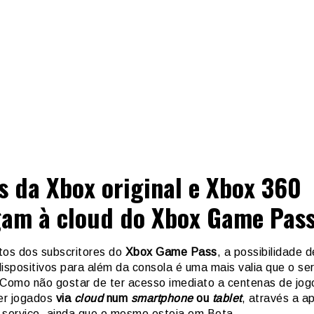
s da Xbox original e Xbox 360
am à cloud do Xbox Game Pas
tos dos subscritores do
Xbox Game Pass
, a possibilidade d
ispositivos para além da consola é uma mais valia que o se
 Como não gostar de ter acesso imediato a centenas de jog
er jogados
via
cloud
num
smartphone
ou
tablet
, através a a
do serviço, ainda que o mesmo esteja em Beta.