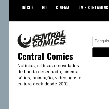
Skip
INÍCIO
BD
CINEMA
TV E STREAMING
to
content
Pesquisar
por:
Central Comics
Notícias, críticas e novidades
de banda desenhada, cinema,
séries, animação, videojogos e
cultura geek desde 2001.