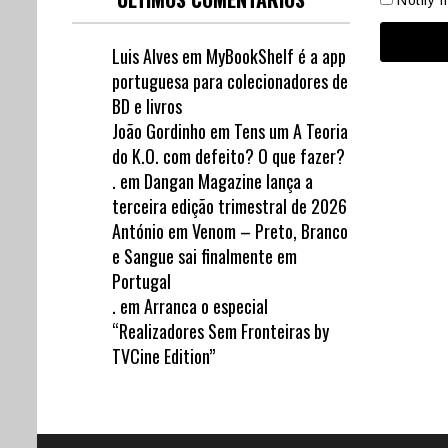
Notify 
Luis Alves
em
MyBookShelf é a app
portuguesa para colecionadores de
BD e livros
João Gordinho
em
Tens um A Teoria
do K.O. com defeito? O que fazer?
.
em
Dangan Magazine lança a
terceira edição trimestral de 2026
António
em
Venom – Preto, Branco
e Sangue sai finalmente em
Portugal
.
em
Arranca o especial
“Realizadores Sem Fronteiras by
TVCine Edition”