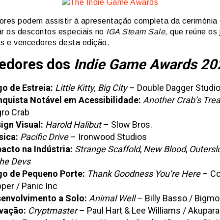
ores podem assistir à apresentação completa da cerimónia
ar os descontos especiais no
IGA Steam Sale
, que reúne os
 e vencedores desta edição.
edores dos
Indie Game Awards 20
o de Estreia:
Little Kitty, Big City
– Double Dagger Studi
quista Notável em Acessibilidade:
Another Crab’s Tre
ro Crab
ign Visual:
Harold Halibut
– Slow Bros.
ica:
Pacific Drive
– Ironwood Studios
acto na Indústria:
Strange Scaffold
,
New Blood
,
Outersl
the Devs
o de Pequeno Porte:
Thank Goodness You’re Here
– Co
per / Panic Inc
envolvimento a Solo:
Animal Well
– Billy Basso / Bigm
vação:
Cryptmaster
– Paul Hart & Lee Williams / Akupa