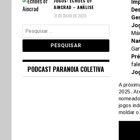
JOGOS: ECHOES OF
Imp
AINCRAD – ANÁLISE
Des
31 DE JULHO DE 2026
Ges
Jog
Pesquisar
Mác
por:
Nar
Ga
Pr
fal
PODCAST PARANOIA COLETIVA
Jog
A próxim
2025. Até
nomeados
jogos in
moldar o