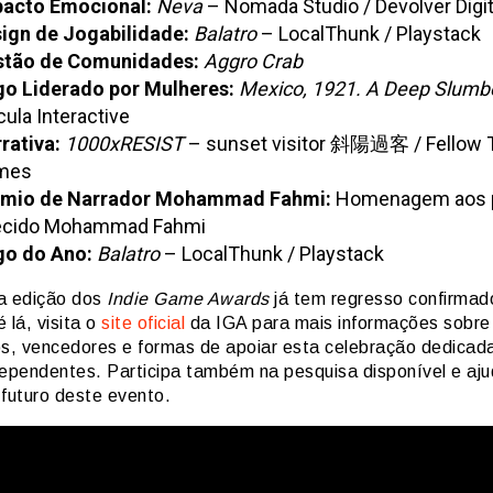
acto Emocional:
Neva
– Nomada Studio / Devolver Digit
ign de Jogabilidade:
Balatro
– LocalThunk / Playstack
tão de Comunidades:
Aggro Crab
o Liderado por Mulheres:
Mexico, 1921. A Deep Slumbe
ula Interactive
rativa:
1000xRESIST
– sunset visitor 斜陽過客 / Fellow T
mes
émio de Narrador Mohammad Fahmi:
Homenagem aos p
ecido Mohammad Fahmi
o do Ano:
Balatro
– LocalThunk / Playstack
a edição dos
Indie Game Awards
já tem regresso confirmad
 lá, visita o
site oficial
da IGA para mais informações sobre
, vencedores e formas de apoiar esta celebração dedicad
dependentes. Participa também na pesquisa disponível e aju
 futuro deste evento.