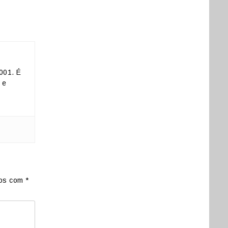
001. É
 e
dos com
*