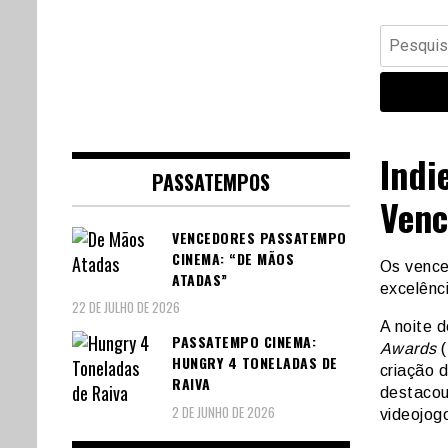
Banda Desenhada, Cinema,
Central Comics
Pesquisar
Animação, TV, Videojogos
por:
Indi
PASSATEMPOS
Venc
VENCEDORES PASSATEMPO
CINEMA: “DE MÃOS
Os venc
ATADAS”
excelênc
22 DE JULHO DE 2026
A noite 
PASSATEMPO CINEMA:
Awards
(
HUNGRY 4 TONELADAS DE
criação 
RAIVA
destacou
2 DE JUNHO DE 2026
videojog