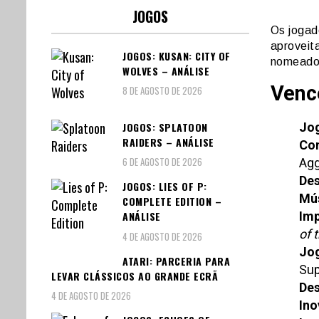
JOGOS
Os jogad
aproveit
JOGOS: KUSAN: CITY OF
nomeados
WOLVES – ANÁLISE
Venc
8 DE AGOSTO DE 2026
JOGOS: SPLATOON
Jog
RAIDERS – ANÁLISE
Con
6 DE AGOSTO DE 2026
Agg
Des
JOGOS: LIES OF P:
Mús
COMPLETE EDITION –
Imp
ANÁLISE
of 
4 DE AGOSTO DE 2026
Jog
ATARI: PARCERIA PARA
Sup
LEVAR CLÁSSICOS AO GRANDE ECRÃ
Des
4 DE AGOSTO DE 2026
Ino