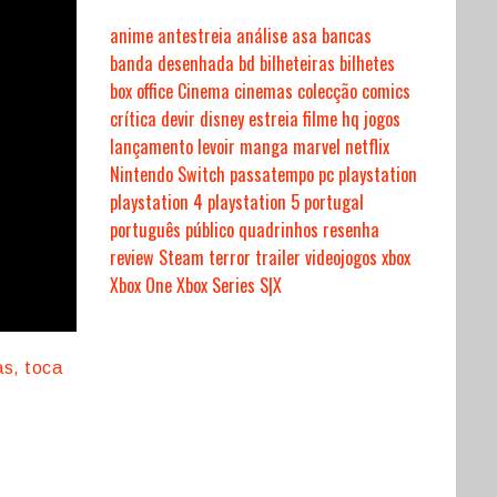
anime
antestreia
análise
asa
bancas
banda desenhada
bd
bilheteiras
bilhetes
box office
Cinema
cinemas
colecção
comics
crítica
devir
disney
estreia
filme
hq
jogos
lançamento
levoir
manga
marvel
netflix
Nintendo Switch
passatempo
pc
playstation
playstation 4
playstation 5
portugal
português
público
quadrinhos
resenha
review
Steam
terror
trailer
videojogos
xbox
Xbox One
Xbox Series S|X
as, toca