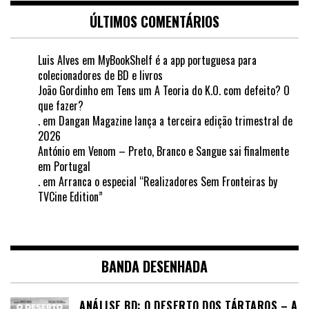
ÚLTIMOS COMENTÁRIOS
Luis Alves
em
MyBookShelf é a app portuguesa para
colecionadores de BD e livros
João Gordinho
em
Tens um A Teoria do K.O. com defeito? O
que fazer?
.
em
Dangan Magazine lança a terceira edição trimestral de
2026
António
em
Venom – Preto, Branco e Sangue sai finalmente
em Portugal
.
em
Arranca o especial “Realizadores Sem Fronteiras by
TVCine Edition”
BANDA DESENHADA
ANÁLISE BD: O DESERTO DOS TÁRTAROS – A