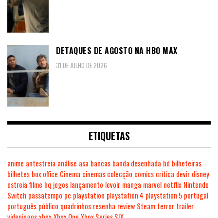
DETAQUES DE AGOSTO NA HBO MAX
31 DE JULHO DE 2026
ETIQUETAS
anime
antestreia
análise
asa
bancas
banda desenhada
bd
bilheteiras
bilhetes
box office
Cinema
cinemas
colecção
comics
crítica
devir
disney
estreia
filme
hq
jogos
lançamento
levoir
manga
marvel
netflix
Nintendo
Switch
passatempo
pc
playstation
playstation 4
playstation 5
portugal
português
público
quadrinhos
resenha
review
Steam
terror
trailer
videojogos
xbox
Xbox One
Xbox Series S|X