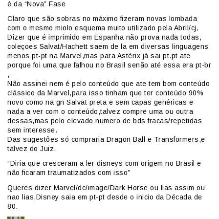
é da “Nova” Fase
Claro que são sobras no máximo fizeram novas lombada
com o mesmo miolo esquema muito utilizado pela Abril/cj,
Dizer que é imprimido em Espanha não prova nada todas,
coleçoes Salvat/Hachett saem de la em diversas linguagens
menos pt-pt na Marvel,mas para Astérix já sai pt.pt ate
porque foi uma que falhou no Brasil senão até essa era pt-br
,
Não assinei nem é pelo conteúdo que ate tem bom conteúdo
clássico da Marvel,para isso tinham que ter conteúdo 90%
novo como na gn Salvat preta e sem capas genéricas e
nada a ver com o conteúdo,talvez compre uma ou outra
dessas,mas pelo elevado numero de bds fracas/repetidas
sem interesse.
Das sugestões só compraria Dragon Ball e Transformers,e
talvez do Juiz.
“Diria que cresceram a ler disneys com origem no Brasil e
não ficaram traumatizados com isso”
Queres dizer Marvel/dc/image/Dark Horse ou lias assim ou
nao lias,Disney saia em pt-pt desde o inicio da Década de
80.