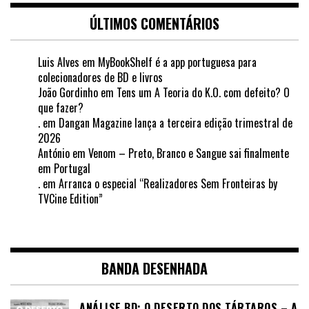
ÚLTIMOS COMENTÁRIOS
Luis Alves
em
MyBookShelf é a app portuguesa para
colecionadores de BD e livros
João Gordinho
em
Tens um A Teoria do K.O. com defeito? O
que fazer?
.
em
Dangan Magazine lança a terceira edição trimestral de
2026
António
em
Venom – Preto, Branco e Sangue sai finalmente
em Portugal
.
em
Arranca o especial “Realizadores Sem Fronteiras by
TVCine Edition”
BANDA DESENHADA
ANÁLISE BD: O DESERTO DOS TÁRTAROS – A