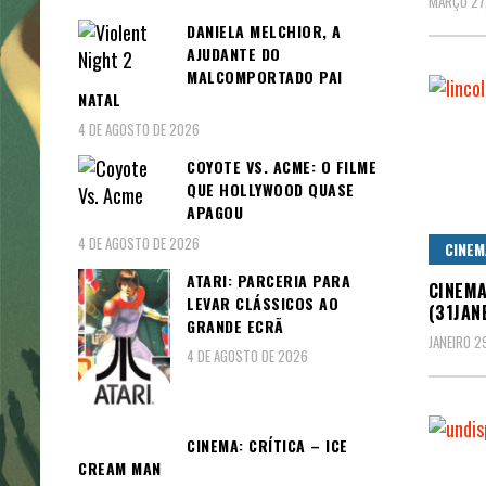
MARÇO 27,
DANIELA MELCHIOR, A
AJUDANTE DO
MALCOMPORTADO PAI
NATAL
4 DE AGOSTO DE 2026
COYOTE VS. ACME: O FILME
QUE HOLLYWOOD QUASE
APAGOU
4 DE AGOSTO DE 2026
CINEM
ATARI: PARCERIA PARA
CINEMA
LEVAR CLÁSSICOS AO
(31JAN
GRANDE ECRÃ
JANEIRO 2
4 DE AGOSTO DE 2026
CINEMA: CRÍTICA – ICE
CREAM MAN