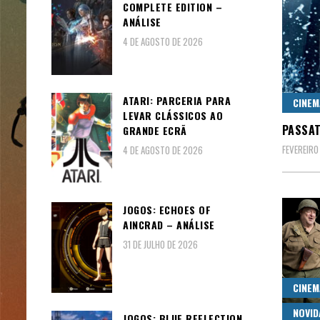
COMPLETE EDITION –
ANÁLISE
4 DE AGOSTO DE 2026
ATARI: PARCERIA PARA
CINEM
LEVAR CLÁSSICOS AO
PASSAT
GRANDE ECRÃ
FEVEREIRO 
4 DE AGOSTO DE 2026
JOGOS: ECHOES OF
AINCRAD – ANÁLISE
31 DE JULHO DE 2026
CINEM
NOVID
JOGOS: BLUE REFLECTION