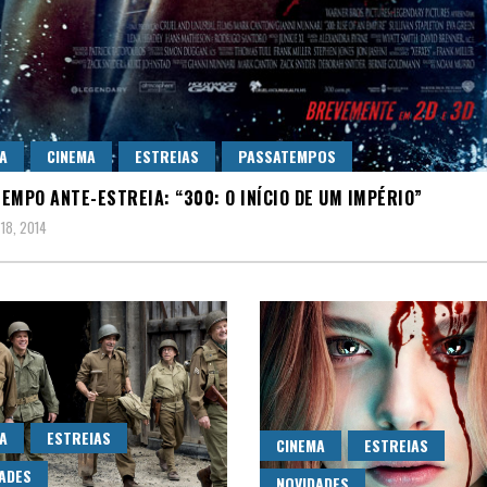
A
CINEMA
ESTREIAS
PASSATEMPOS
EMPO ANTE-ESTREIA: “300: O INÍCIO DE UM IMPÉRIO”
18, 2014
A
ESTREIAS
CINEMA
ESTREIAS
ADES
NOVIDADES