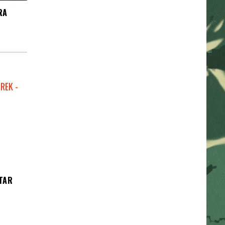
RA
TAR