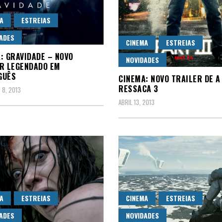
A
ESTREIAS
ADES
CINEMA
ESTREIAS
: GRAVIDADE – NOVO
NOVIDADES
R LEGENDADO EM
GUÊS
CINEMA: NOVO TRAILER DE A
RESSACA 3
8, 2013
ABRIL 13, 2013
A
ESTREIAS
CINEMA
ESTREIAS
ADES
NOVIDADES