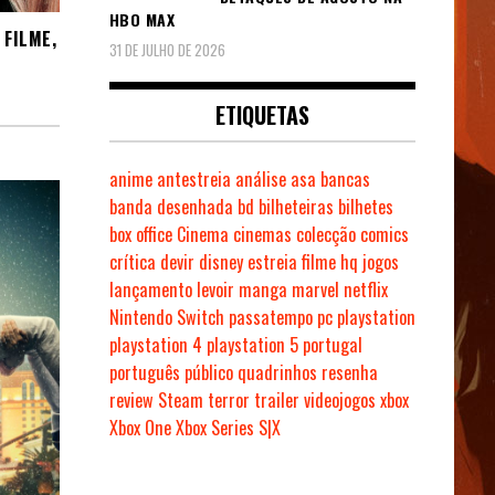
HBO MAX
 FILME,
31 DE JULHO DE 2026
ETIQUETAS
anime
antestreia
análise
asa
bancas
banda desenhada
bd
bilheteiras
bilhetes
box office
Cinema
cinemas
colecção
comics
crítica
devir
disney
estreia
filme
hq
jogos
lançamento
levoir
manga
marvel
netflix
Nintendo Switch
passatempo
pc
playstation
playstation 4
playstation 5
portugal
português
público
quadrinhos
resenha
review
Steam
terror
trailer
videojogos
xbox
Xbox One
Xbox Series S|X