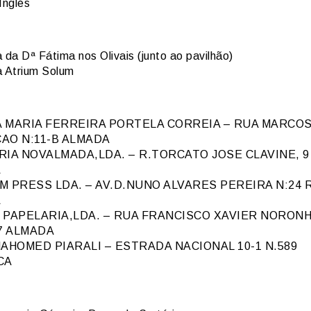
Inglés
 da Dª Fátima nos Olivais (junto ao pavilhão)
a Atrium Solum
 MARIA FERREIRA PORTELA CORREIA – RUA MARCO
AO N:11-B ALMADA
RIA NOVALMADA,LDA. – R.TORCATO JOSE CLAVINE, 9
A
 PRESS LDA. – AV.D.NUNO ALVARES PEREIRA N:24 
A
 PAPELARIA,LDA. – RUA FRANCISCO XAVIER NORONH
7 ALMADA
AHOMED PIARALI – ESTRADA NACIONAL 10-1 N.589
CA