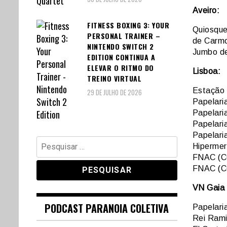
Aveiro:
FITNESS BOXING 3: YOUR
Quiosque
PERSONAL TRAINER –
de Carm
NINTENDO SWITCH 2
Jumbo de
EDITION CONTINUA A
ELEVAR O RITMO DO
Lisboa:
TREINO VIRTUAL
Estação 
29 DE JULHO DE 2026
Papelari
Papelari
Papelari
Papelari
Pesquisar
Hipermer
por:
FNAC (C
FNAC (C
VN Gaia 
PODCAST PARANOIA COLETIVA
Papelaria
Rei Rami