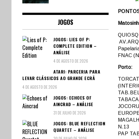
PONTOS D
JOGOS
Matosinh
QUIOSQ
JOGOS: LIES OF P:
AV.ARQ
COMPLETE EDITION –
Papelari
ANÁLISE
FNAC (N
4 DE AGOSTO DE 2026
Porto:
ATARI: PARCERIA PARA
LEVAR CLÁSSICOS AO GRANDE ECRÃ
TORCAT
(INTERI
4 DE AGOSTO DE 2026
TAB.BE
JOGOS: ECHOES OF
TABACA
AINCRAD – ANÁLISE
JOCORU
31 DE JULHO DE 2026
EUROP
MAGALH
JOGOS: BLUE REFLECTION
N.13
QUARTET – ANÁLISE
PAP TAB
30 DE JULHO DE 2026