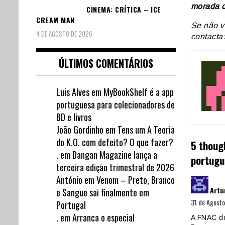
morada d
CINEMA: CRÍTICA – ICE
CREAM MAN
Se não v
4 DE AGOSTO DE 2026
contacta
ÚLTIMOS COMENTÁRIOS
Luis Alves
em
MyBookShelf é a app
portuguesa para colecionadores de
BD e livros
João Gordinho
em
Tens um A Teoria
do K.O. com defeito? O que fazer?
5 thoug
.
em
Dangan Magazine lança a
portugu
terceira edição trimestral de 2026
António
em
Venom – Preto, Branco
Artu
e Sangue sai finalmente em
31 de Agosto
Portugal
.
em
Arranca o especial
A FNAC d