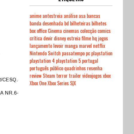
anime
antestreia
análise
asa
bancas
banda desenhada
bd
bilheteiras
bilhetes
box office
Cinema
cinemas
colecção
comics
crítica
devir
disney
estreia
filme
hq
jogos
lançamento
levoir
manga
marvel
netflix
Nintendo Switch
passatempo
pc
playstation
S
playstation 4
playstation 5
portugal
português
público
quadrinhos
resenha
review
Steam
terror
trailer
videojogos
xbox
R/CESQ.
Xbox One
Xbox Series S|X
A NR.6-