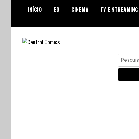
Skip
INÍCIO
BD
CINEMA
TV E STREAMING
to
content
Banda Desenhada, Cinema,
Central Comics
Pesquisar
Animação, TV, Videojogos
por: