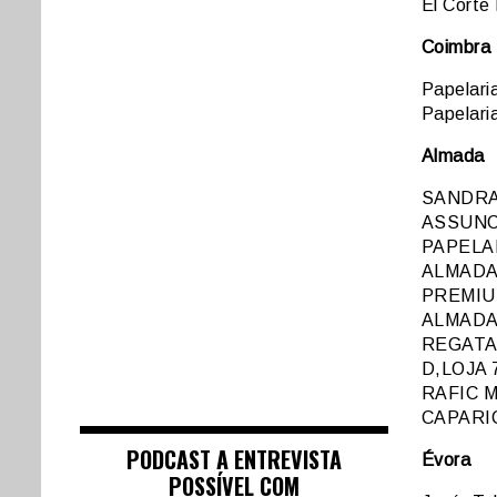
El Corte 
Coimbra
Papelaria
Papelari
Almada
SANDRA
ASSUNC
PAPELA
ALMAD
PREMIUM
ALMAD
REGATA
D,LOJA 
RAFIC M
CAPARI
PODCAST A ENTREVISTA
Évora
POSSÍVEL COM