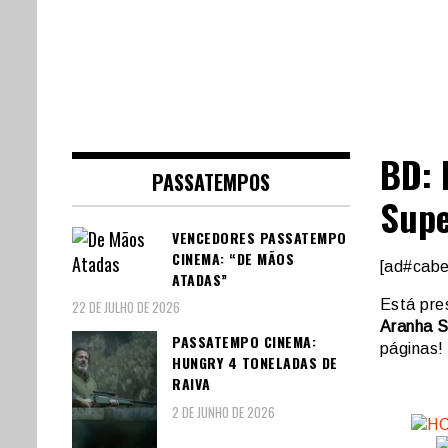
BD:
PASSATEMPOS
Supe
VENCEDORES PASSATEMPO
CINEMA: “DE MÃOS
[ad#cabe
ATADAS”
Está pre
22 DE JULHO DE 2026
Aranha S
PASSATEMPO CINEMA:
páginas! 
HUNGRY 4 TONELADAS DE
RAIVA
2 DE JUNHO DE 2026