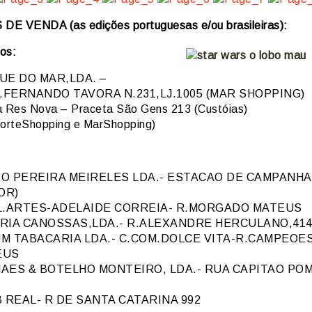
E VENDA (as edições portuguesas e/ou brasileiras):
os:
UE DO MAR,LDA. –
.FERNANDO TAVORA N.231,LJ.1005 (MAR SHOPPING)
a Res Nova – Praceta São Gens 213 (Custóias)
orteShopping e MarShopping)
O PEREIRA MEIRELES LDA.- ESTACAO DE CAMPANHA
OR)
L.ARTES-ADELAIDE CORREIA- R.MORGADO MATEUS
RIA CANOSSAS,LDA.- R.ALEXANDRE HERCULANO,41
M TABACARIA LDA.- C.COM.DOLCE VITA-R.CAMPEOE
EUS
AES & BOTELHO MONTEIRO, LDA.- RUA CAPITAO PO
 REAL- R DE SANTA CATARINA 992