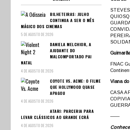
STEVES
BILHETEIRAS: JULHO
QUIOSQ
CONTINUA A SER O MÊS
GUARDA
MÁGICO DOS CINEMAS
CONVID
5 DE AGOSTO DE 2026
PEREIR
SOLIDAN
DANIELA MELCHIOR, A
AJUDANTE DO
Guimarã
MALCOMPORTADO PAI
NATAL
FNAC Gu
4 DE AGOSTO DE 2026
Continen
COYOTE VS. ACME: O FILME
Viana do
QUE HOLLYWOOD QUASE
APAGOU
CASA AF
COPIVI
4 DE AGOSTO DE 2026
GUERRA
ATARI: PARCERIA PARA
——
LEVAR CLÁSSICOS AO GRANDE ECRÃ
4 DE AGOSTO DE 2026
Conheces