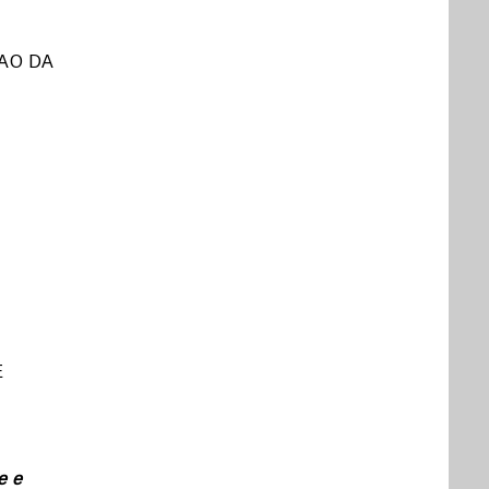
AO DA
E
e e