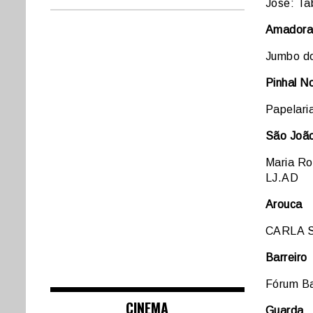
José: Ta
Amadora
Jumbo do
Pinhal N
Papelari
São João
Maria R
LJ.AD
Arouca
CARLA 
Barreiro
Fórum Ba
CINEMA
Guarda