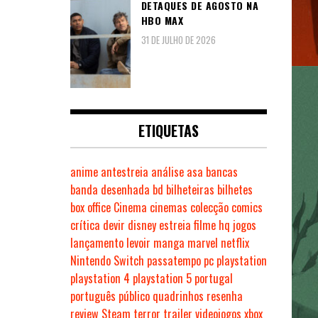
DETAQUES DE AGOSTO NA
HBO MAX
31 DE JULHO DE 2026
ETIQUETAS
anime
antestreia
análise
asa
bancas
banda desenhada
bd
bilheteiras
bilhetes
box office
Cinema
cinemas
colecção
comics
crítica
devir
disney
estreia
filme
hq
jogos
lançamento
levoir
manga
marvel
netflix
Nintendo Switch
passatempo
pc
playstation
playstation 4
playstation 5
portugal
português
público
quadrinhos
resenha
review
Steam
terror
trailer
videojogos
xbox