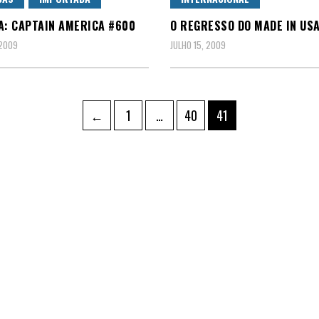
A: CAPTAIN AMERICA #600
O REGRESSO DO MADE IN USA
 2009
JULHO 15, 2009
ação
Page
Page
Page
←
1
…
40
41
údos