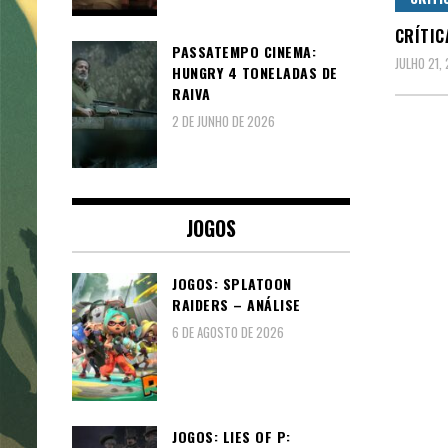
CRÍTIC
PASSATEMPO CINEMA:
JULHO 21,
HUNGRY 4 TONELADAS DE
RAIVA
2 DE JUNHO DE 2026
Pagin
dos
JOGOS
conte
JOGOS: SPLATOON
RAIDERS – ANÁLISE
6 DE AGOSTO DE 2026
JOGOS: LIES OF P: