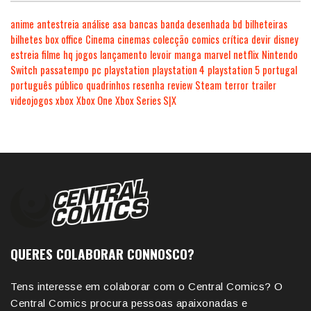
anime
antestreia
análise
asa
bancas
banda desenhada
bd
bilheteiras
bilhetes
box office
Cinema
cinemas
colecção
comics
crítica
devir
disney
estreia
filme
hq
jogos
lançamento
levoir
manga
marvel
netflix
Nintendo
Switch
passatempo
pc
playstation
playstation 4
playstation 5
portugal
português
público
quadrinhos
resenha
review
Steam
terror
trailer
videojogos
xbox
Xbox One
Xbox Series S|X
QUERES COLABORAR CONNOSCO?
Tens interesse em colaborar com o Central Comics? O
Central Comics procura pessoas apaixonadas e