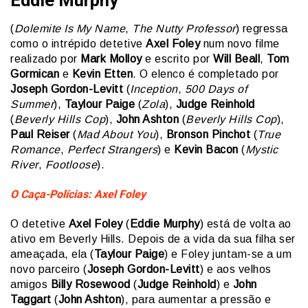
(
Dolemite Is My Name
,
The Nutty Professor
) regressa
como o intrépido detetive
Axel Foley
num novo filme
realizado por
Mark Molloy
e escrito por
Will Beall
,
Tom
Gormican
e
Kevin Etten
. O elenco é completado por
Joseph Gordon-Levitt
(
Inception
,
500 Days of
Summer
),
Taylour Paige
(
Zola
),
Judge Reinhold
(
Beverly Hills Cop
),
John Ashton
(
Beverly Hills Cop
),
Paul Reiser
(
Mad About You
),
Bronson Pinchot
(
True
Romance
,
Perfect Strangers
) e
Kevin Bacon
(
Mystic
River
,
Footloose
).
O Caça-Polícias: Axel Foley
O detetive
Axel Foley
(
Eddie Murphy
) está de volta ao
ativo em Beverly Hills. Depois de a vida da sua filha ser
ameaçada, ela (
Taylour Paige
) e Foley juntam-se a um
novo parceiro (
Joseph Gordon-Levitt
) e aos velhos
amigos
Billy Rosewood
(
Judge Reinhold
) e
John
Taggart
(
John Ashton
), para aumentar a pressão e