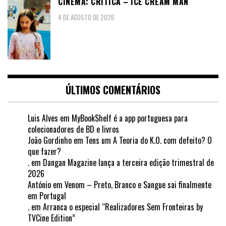
CINEMA: CRÍTICA – ICE CREAM MAN
4 DE AGOSTO DE 2026
ÚLTIMOS COMENTÁRIOS
Luis Alves
em
MyBookShelf é a app portuguesa para
colecionadores de BD e livros
João Gordinho
em
Tens um A Teoria do K.O. com defeito? O
que fazer?
.
em
Dangan Magazine lança a terceira edição trimestral de
2026
António
em
Venom – Preto, Branco e Sangue sai finalmente
em Portugal
.
em
Arranca o especial “Realizadores Sem Fronteiras by
TVCine Edition”