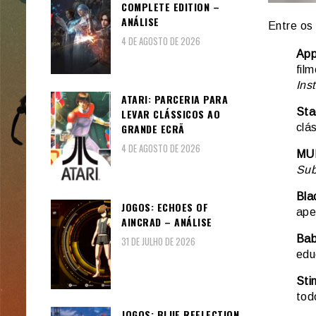
COMPLETE EDITION –
ANÁLISE
Entre os
4 DE AGOSTO DE 2026
App
fil
Ins
ATARI: PARCERIA PARA
Sta
LEVAR CLÁSSICOS AO
clá
GRANDE ECRÃ
4 DE AGOSTO DE 2026
MU
Sub
Bla
JOGOS: ECHOES OF
ape
AINCRAD – ANÁLISE
Bab
31 DE JULHO DE 2026
edu
Sti
tod
JOGOS: BLUE REFLECTION