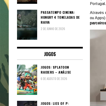
Portugal
PASSATEMPO CINEMA:
Através 
HUNGRY 4 TONELADAS DE
ou Apps)
RAIVA
parceiro
2 DE JUNHO DE 2026
JOGOS
JOGOS: SPLATOON
RAIDERS – ANÁLISE
6 DE AGOSTO DE 2026
JOGOS: LIES OF P: