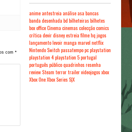
anime
antestreia
análise
asa
bancas
banda desenhada
bd
bilheteiras
bilhetes
box office
Cinema
cinemas
colecção
comics
crítica
devir
disney
estreia
filme
hq
jogos
lançamento
levoir
manga
marvel
netflix
Nintendo Switch
passatempo
pc
playstation
dos com
*
playstation 4
playstation 5
portugal
português
público
quadrinhos
resenha
review
Steam
terror
trailer
videojogos
xbox
Xbox One
Xbox Series S|X