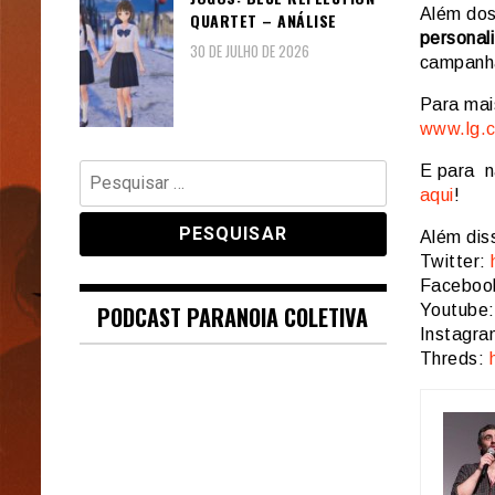
Além dos
QUARTET – ANÁLISE
personal
30 DE JULHO DE 2026
campanh
Para mais
www.lg.c
Pesquisar
E para n
por:
aqui
!
Além dis
Twitter:
Faceboo
PODCAST PARANOIA COLETIVA
Youtube
Instagr
Threds: