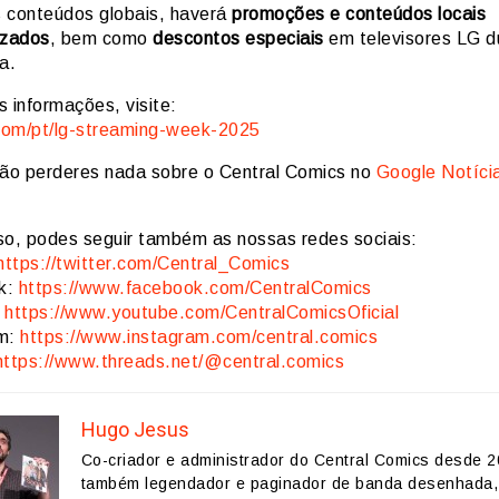
 conteúdos globais, haverá
promoções e conteúdos locais
izados
, bem como
descontos especiais
em televisores LG d
a.
 informações, visite:
om/pt/lg-streaming-week-2025
ão perderes nada sobre o Central Comics no
Google Notíci
so, podes seguir também as nossas redes sociais:
https://twitter.com/Central_Comics
k:
https://www.facebook.com/CentralComics
:
https://www.youtube.com/CentralComicsOficial
am:
https://www.instagram.com/central.comics
https://www.threads.net/@central.comics
Hugo Jesus
Co-criador e administrador do Central Comics desde 2
também legendador e paginador de banda desenhada,