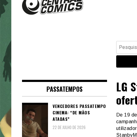
Banda Desenhada, Cinema,
Central Comics
Animação, TV, Videojogos
Pesquisar
por:
LG S
PASSATEMPOS
ofer
VENCEDORES PASSATEMPO
CINEMA: “DE MÃOS
De 19 de
ATADAS”
campanha
22 DE JULHO DE 2026
utilizado
StanbyM