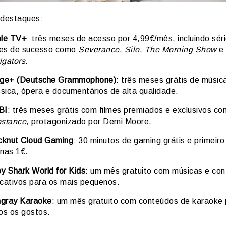
 destaques:
le TV+
: três meses de acesso por 4,99€/mês, incluindo sér
mes de sucesso como
Severance
,
Silo
,
The Morning Show
e
tigators
.
ge+ (Deutsche Grammophone)
: três meses grátis de músic
ssica, ópera e documentários de alta qualidade.
BI
: três meses grátis com filmes premiados e exclusivos c
stance
, protagonizado por Demi Moore.
cknut Cloud Gaming
: 30 minutos de gaming grátis e primeir
nas 1€.
y Shark World for Kids
: um mês gratuito com músicas e co
cativos para os mais pequenos.
ngray Karaoke
: um mês gratuito com conteúdos de karaoke 
os os gostos.