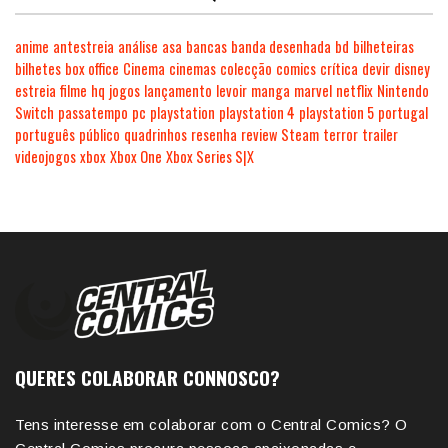
anime
antestreia
análise
asa
bancas
banda desenhada
bd
bilheteiras
bilhetes
box office
Cinema
cinemas
colecção
comics
crítica
devir
disney
estreia
filme
hq
jogos
lançamento
levoir
manga
marvel
netflix
Nintendo
Switch
passatempo
pc
playstation
playstation 4
playstation 5
portugal
português
público
quadrinhos
resenha
review
Steam
terror
trailer
videojogos
xbox
Xbox One
Xbox Series S|X
QUERES COLABORAR CONNOSCO?
Tens interesse em colaborar com o Central Comics? O