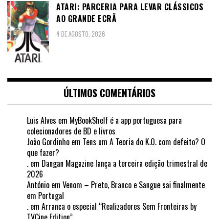
ATARI: PARCERIA PARA LEVAR CLÁSSICOS
AO GRANDE ECRÃ
4 DE AGOSTO, 2026
ÚLTIMOS COMENTÁRIOS
Luis Alves
em
MyBookShelf é a app portuguesa para
colecionadores de BD e livros
João Gordinho
em
Tens um A Teoria do K.O. com defeito? O
que fazer?
.
em
Dangan Magazine lança a terceira edição trimestral de
2026
António
em
Venom – Preto, Branco e Sangue sai finalmente
em Portugal
.
em
Arranca o especial “Realizadores Sem Fronteiras by
TVCine Edition”