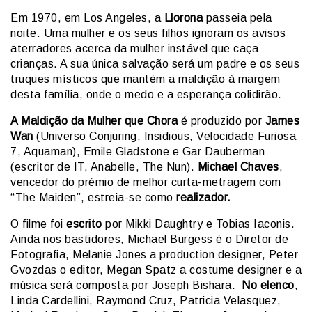
Em 1970, em Los Angeles, a
Llorona
passeia pela
noite. Uma mulher e os seus filhos ignoram os avisos
aterradores acerca da mulher instável que caça
crianças. A sua única salvação será um padre e os seus
truques místicos que mantém a maldição à margem
desta família, onde o medo e a esperança colidirão.
A Maldição da Mulher que Chora
é produzido por
James
Wan
(Universo Conjuring, Insidious, Velocidade Furiosa
7, Aquaman), Emile Gladstone e Gar Dauberman
(escritor de IT, Anabelle, The Nun).
Michael Chaves
,
vencedor do prémio de melhor curta-metragem com
“The Maiden”, estreia-se como
realizador.
O filme foi
escrito
por Mikki Daughtry e Tobias Iaconis.
Ainda nos bastidores, Michael Burgess é o Diretor de
Fotografia, Melanie Jones a production designer, Peter
Gvozdas o editor, Megan Spatz a costume designer e a
música será composta por Joseph Bishara.
No elenco
,
Linda Cardellini, Raymond Cruz, Patricia Velasquez,