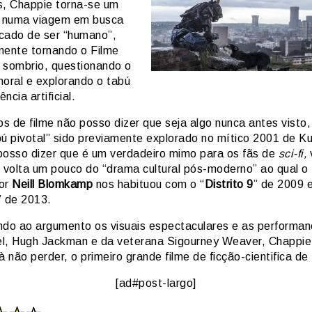
s, Chappie torna-se um
o numa viagem em busca
icado de ser “humano”,
mente tornando o Filme
 sombrio, questionando o
moral e explorando o tabú
ência artificial.
s de filme não posso dizer que seja algo nunca antes visto,
bú pivotal” sido previamente explorado no mítico 2001 de Ku
posso dizer que é um verdadeiro mimo para os fãs de
sci-fi,
e volta um pouco do “drama cultural pós-moderno” ao qual o
or
Neill Blomkamp
nos habituou com o “
Distrito 9
” de 2009 
” de 2013.
ndo ao argumento os visuais espectaculares e as performa
l, Hugh Jackman e da veterana Sigourney Weaver, Chappie
à não perder, o primeiro grande filme de ficção-cientifica de
[ad#post-largo]