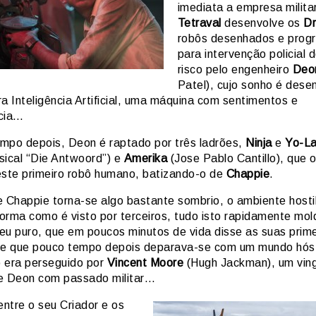
imediata a empresa milita
Tetraval
desenvolve os
Dr
robôs desenhados e prog
para intervenção policial d
risco pelo engenheiro
Deo
Patel), cujo sonho é dese
a Inteligência Artificial, uma máquina com sentimentos e
cia…
mpo depois, Deon é raptado por três ladrões,
Ninja
e
Yo-L
sical “Die Antwoord”) e
Amerika
(Jose Pablo Cantillo), que 
este primeiro robô humano, batizando-o de
Chappie
.
e Chappie torna-se algo bastante sombrio, o ambiente hosti
forma como é visto por terceiros, tudo isto rapidamente mol
eu puro, que em poucos minutos de vida disse as suas prime
 e que pouco tempo depois deparava-se com um mundo hósti
 era perseguido por
Vincent Moore
(Hugh Jackman), um vin
e Deon com passado militar…
entre o seu Criador e os