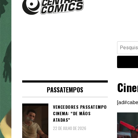
Banda Desenhada, Cinema,
Central Comics
Animação, TV, Videojogos
Pesquisar
por:
Cine
PASSATEMPOS
[ad#cabe
VENCEDORES PASSATEMPO
CINEMA: “DE MÃOS
ATADAS”
22 DE JULHO DE 2026