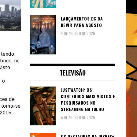
LANÇAMENTOS DC DA
DEVIR PARA AGOSTO
4 DE AGOSTO DE 2026
 tendo
brick, no
visto
TELEVISÃO
e o
JUSTWATCH: OS
CONTEÚDOS MAIS VISTOS E
nces de
PESQUISADOS NO
 torna-se
STREAMING EM JULHO
 2015.
5 DE AGOSTO DE 2026
OS DESTAQUES DA DISNEY+