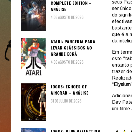
seus Pai
COMPLETE EDITION –
ANÁLISE
ser únic
do signif
4 DE AGOSTO DE 2026
efectiva
bastante
que é a 
ATARI: PARCERIA PARA
da intelig
LEVAR CLÁSSICOS AO
Em termo
GRANDE ECRÃ
este “ta
4 DE AGOSTO DE 2026
entanto 
trazer d
Realizad
“
Elysium
JOGOS: ECHOES OF
AINCRAD – ANÁLISE
Adiciona
31 DE JULHO DE 2026
Dev Pate
um filme 
JOGOS: BLUE REFLECTION