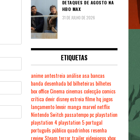
DETAQUES DE AGOSTO NA
HBO MAX
31 DE JULHO DE 2026
ETIQUETAS
anime
antestreia
análise
asa
bancas
banda desenhada
bd
bilheteiras
bilhetes
box office
Cinema
cinemas
colecção
comics
crítica
devir
disney
estreia
filme
hq
jogos
lançamento
levoir
manga
marvel
netflix
Nintendo Switch
passatempo
pc
playstation
playstation 4
playstation 5
portugal
português
público
quadrinhos
resenha
review
Steam
terror
trailer
videojogos
xbox