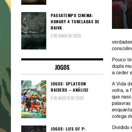
PASSATEMPO CINEMA:
HUNGRY 4 TONELADAS DE
RAIVA
2 DE JUNHO DE 2026
verdadeir
consciên
Pouco te
JOGOS
dupla mu
a ceder 
JOGOS: SPLATOON
A Vida d
RAIDERS – ANÁLISE
volta, a 
que nasc
6 DE AGOSTO DE 2026
palavras
enquanto
colega d
Dividido 
JOGOS: LIES OF P: