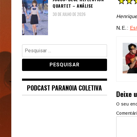
QUARTET – ANÁLISE
30 DE JULHO DE 2026
Henrique
N.E.:
Est
Pesquisar
por:
PODCAST PARANOIA COLETIVA
Deixe 
O seu end
Comentár