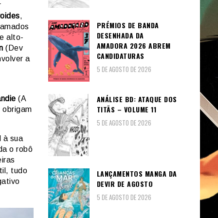
r
oides
,
PRÉMIOS DE BANDA
ramados
DESENHADA DA
e alto-
AMADORA 2026 ABREM
n
(Dev
CANDIDATURAS
nvolver a
5 DE AGOSTO DE 2026
ANÁLISE BD: ATAQUE DOS
andie
(A
TITÃS – VOLUME 11
o obrigam
5 DE AGOSTO DE 2026
l à sua
da o robô
iras
l, tudo
LANÇAMENTOS MANGA DA
gativo
DEVIR DE AGOSTO
5 DE AGOSTO DE 2026