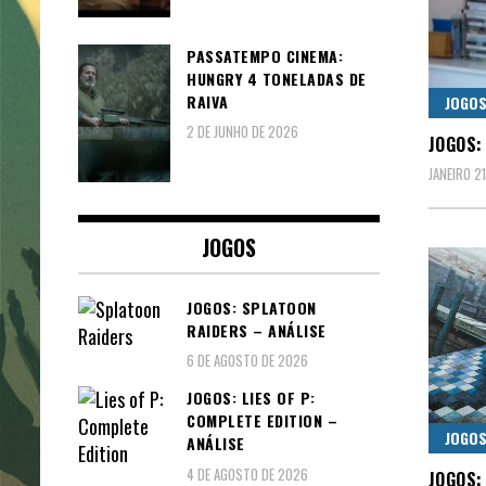
PASSATEMPO CINEMA:
HUNGRY 4 TONELADAS DE
RAIVA
JOGO
2 DE JUNHO DE 2026
JOGOS:
JANEIRO 21
JOGOS
JOGOS: SPLATOON
RAIDERS – ANÁLISE
6 DE AGOSTO DE 2026
JOGOS: LIES OF P:
COMPLETE EDITION –
JOGO
ANÁLISE
4 DE AGOSTO DE 2026
JOGOS: