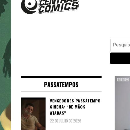
Banda Desenhada, Cinema,
Central Comics
Animação, TV, Videojogos
Pesquisar
por:
PASSATEMPOS
VENCEDORES PASSATEMPO
CINEMA: “DE MÃOS
ATADAS”
22 DE JULHO DE 2026