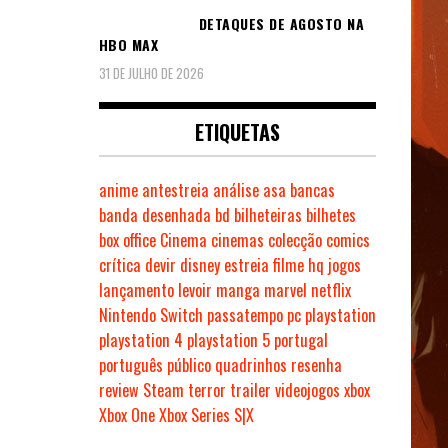
DETAQUES DE AGOSTO NA
HBO MAX
31 DE JULHO DE 2026
ETIQUETAS
anime
antestreia
análise
asa
bancas
banda desenhada
bd
bilheteiras
bilhetes
box office
Cinema
cinemas
colecção
comics
crítica
devir
disney
estreia
filme
hq
jogos
lançamento
levoir
manga
marvel
netflix
Nintendo Switch
passatempo
pc
playstation
playstation 4
playstation 5
portugal
português
público
quadrinhos
resenha
review
Steam
terror
trailer
videojogos
xbox
Xbox One
Xbox Series S|X