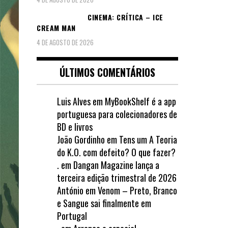
CINEMA: CRÍTICA – ICE
CREAM MAN
4 DE AGOSTO DE 2026
ÚLTIMOS COMENTÁRIOS
Luis Alves
em
MyBookShelf é a app
portuguesa para colecionadores de
BD e livros
João Gordinho
em
Tens um A Teoria
do K.O. com defeito? O que fazer?
.
em
Dangan Magazine lança a
terceira edição trimestral de 2026
António
em
Venom – Preto, Branco
e Sangue sai finalmente em
Portugal