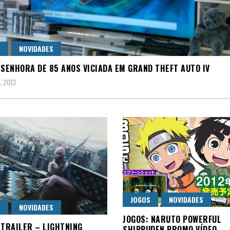
S
NOVIDADES
 SENHORA DE 85 ANOS VICIADA EM GRAND THEFT AUTO IV
, 2013
JOGOS
NOVIDADES
S
NOVIDADES
JOGOS: NARUTO POWERFUL
 TRAILER – LIGHTNING
SHIPPUDEN PROMO VÍDEO