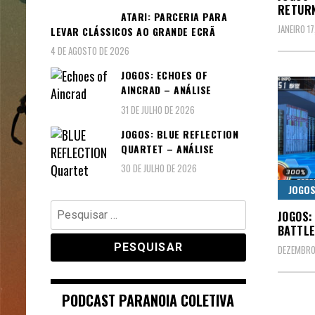
RETURN
ATARI: PARCERIA PARA
JANEIRO 17
LEVAR CLÁSSICOS AO GRANDE ECRÃ
4 DE AGOSTO DE 2026
JOGOS: ECHOES OF
AINCRAD – ANÁLISE
31 DE JULHO DE 2026
JOGOS: BLUE REFLECTION
QUARTET – ANÁLISE
30 DE JULHO DE 2026
JOGO
Pesquisar
JOGOS:
por:
BATTLE
DEZEMBRO 
PODCAST PARANOIA COLETIVA