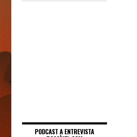
Pagin
dos
conte
PODCAST A ENTREVISTA