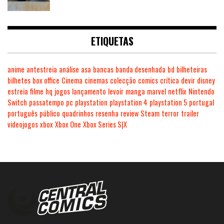
ETIQUETAS
anime
antestreia
análise
asa
bancas
banda desenhada
bd
bilheteiras
bilhetes
box office
Cinema
cinemas
colecção
comics
crítica
devir
disney
estreia
filme
hq
jogos
lançamento
levoir
manga
marvel
netflix
Nintendo
Switch
passatempo
pc
playstation
playstation 4
playstation 5
portugal
português
público
quadrinhos
resenha
review
Steam
terror
trailer
videojogos
xbox
Xbox One
Xbox Series S|X