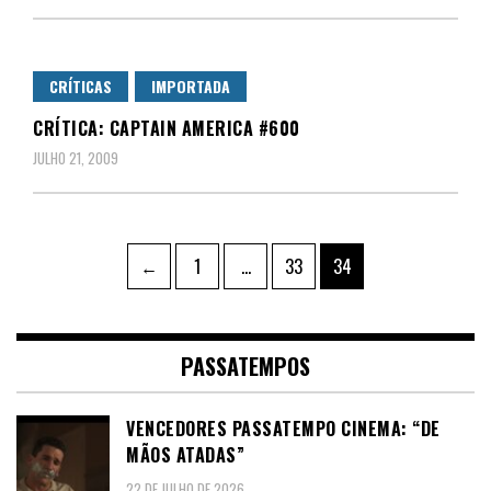
CRÍTICAS
IMPORTADA
CRÍTICA: CAPTAIN AMERICA #600
JULHO 21, 2009
Paginação
Page
Page
Page
←
1
…
33
34
dos
conteúdos
PASSATEMPOS
VENCEDORES PASSATEMPO CINEMA: “DE
MÃOS ATADAS”
22 DE JULHO DE 2026