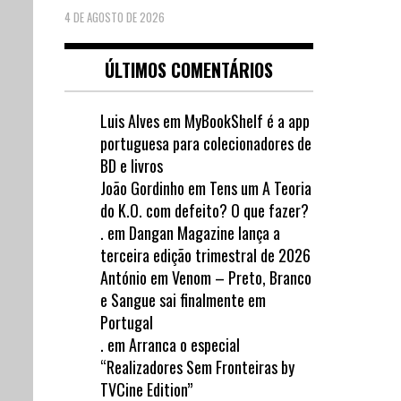
4 DE AGOSTO DE 2026
ÚLTIMOS COMENTÁRIOS
Luis Alves
em
MyBookShelf é a app
portuguesa para colecionadores de
BD e livros
João Gordinho
em
Tens um A Teoria
do K.O. com defeito? O que fazer?
.
em
Dangan Magazine lança a
terceira edição trimestral de 2026
António
em
Venom – Preto, Branco
e Sangue sai finalmente em
Portugal
.
em
Arranca o especial
“Realizadores Sem Fronteiras by
TVCine Edition”