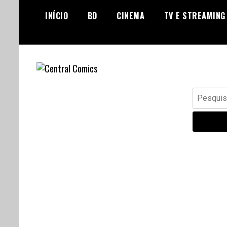
Skip
INÍCIO
BD
CINEMA
TV E STREAMING
to
content
Banda Desenhada, Cinema,
Central Comics
Pesquisar
Animação, TV, Videojogos
por: