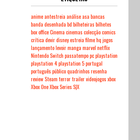
anime
antestreia
análise
asa
bancas
banda desenhada
bd
bilheteiras
bilhetes
box office
Cinema
cinemas
colecção
comics
crítica
devir
disney
estreia
filme
hq
jogos
lançamento
levoir
manga
marvel
netflix
Nintendo Switch
passatempo
pc
playstation
playstation 4
playstation 5
portugal
português
público
quadrinhos
resenha
review
Steam
terror
trailer
videojogos
xbox
Xbox One
Xbox Series S|X