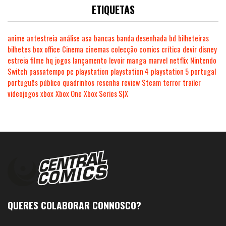
ETIQUETAS
anime
antestreia
análise
asa
bancas
banda desenhada
bd
bilheteiras
bilhetes
box office
Cinema
cinemas
colecção
comics
crítica
devir
disney
estreia
filme
hq
jogos
lançamento
levoir
manga
marvel
netflix
Nintendo
Switch
passatempo
pc
playstation
playstation 4
playstation 5
portugal
português
público
quadrinhos
resenha
review
Steam
terror
trailer
videojogos
xbox
Xbox One
Xbox Series S|X
QUERES COLABORAR CONNOSCO?