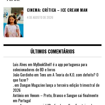
CINEMA: CRÍTICA – ICE CREAM MAN
4 DE AGOSTO DE 2026
ÚLTIMOS COMENTÁRIOS
Luis Alves
em
MyBookShelf é a app portuguesa para
colecionadores de BD e livros
João Gordinho
em
Tens um A Teoria do K.O. com defeito? O
que fazer?
.
em
Dangan Magazine lança a terceira edição trimestral de
2026
António
em
Venom – Preto, Branco e Sangue sai finalmente
em Portugal