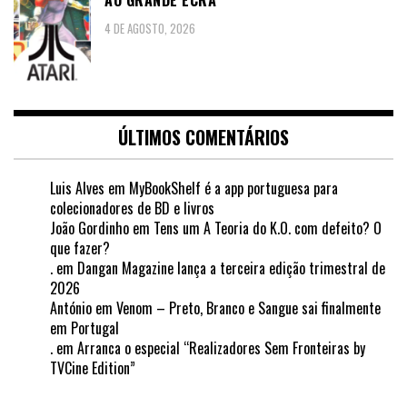
4 DE AGOSTO, 2026
ÚLTIMOS COMENTÁRIOS
Luis Alves
em
MyBookShelf é a app portuguesa para
colecionadores de BD e livros
João Gordinho
em
Tens um A Teoria do K.O. com defeito? O
que fazer?
.
em
Dangan Magazine lança a terceira edição trimestral de
2026
António
em
Venom – Preto, Branco e Sangue sai finalmente
em Portugal
.
em
Arranca o especial “Realizadores Sem Fronteiras by
TVCine Edition”