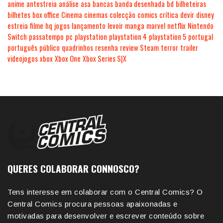
anime
antestreia
análise
asa
bancas
banda desenhada
bd
bilheteiras
bilhetes
box office
Cinema
cinemas
colecção
comics
crítica
devir
disney
estreia
filme
hq
jogos
lançamento
levoir
manga
marvel
netflix
Nintendo
Switch
passatempo
pc
playstation
playstation 4
playstation 5
portugal
português
público
quadrinhos
resenha
review
Steam
terror
trailer
videojogos
xbox
Xbox One
Xbox Series S|X
QUERES COLABORAR CONNOSCO?
Tens interesse em colaborar com o Central Comics? O
Central Comics procura pessoas apaixonadas e
motivadas para desenvolver e escrever conteúdo sobre