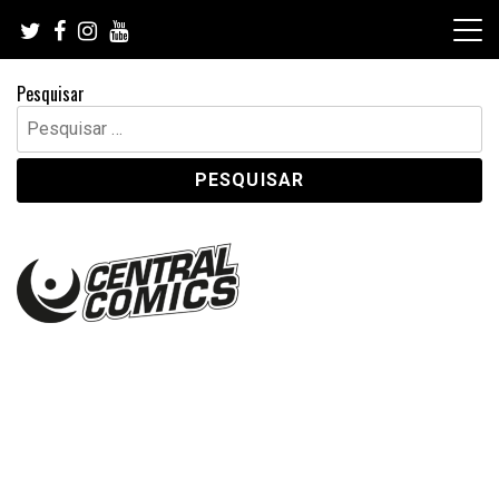
Skip
to
content
Pesquisar
Pesquisar
por: