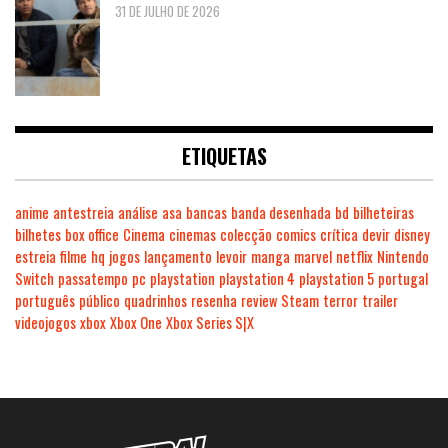
31 DE JULHO DE 2026
ETIQUETAS
anime
antestreia
análise
asa
bancas
banda desenhada
bd
bilheteiras
bilhetes
box office
Cinema
cinemas
colecção
comics
crítica
devir
disney
estreia
filme
hq
jogos
lançamento
levoir
manga
marvel
netflix
Nintendo
Switch
passatempo
pc
playstation
playstation 4
playstation 5
portugal
português
público
quadrinhos
resenha
review
Steam
terror
trailer
videojogos
xbox
Xbox One
Xbox Series S|X