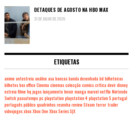
DETAQUES DE AGOSTO NA HBO MAX
31 DE JULHO DE 2026
ETIQUETAS
anime
antestreia
análise
asa
bancas
banda desenhada
bd
bilheteiras
bilhetes
box office
Cinema
cinemas
colecção
comics
crítica
devir
disney
estreia
filme
hq
jogos
lançamento
levoir
manga
marvel
netflix
Nintendo
Switch
passatempo
pc
playstation
playstation 4
playstation 5
portugal
português
público
quadrinhos
resenha
review
Steam
terror
trailer
videojogos
xbox
Xbox One
Xbox Series S|X