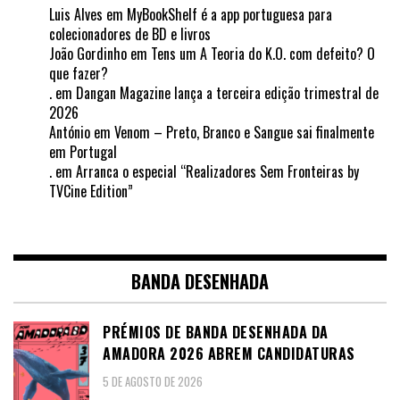
Luis Alves
em
MyBookShelf é a app portuguesa para
colecionadores de BD e livros
João Gordinho
em
Tens um A Teoria do K.O. com defeito? O
que fazer?
.
em
Dangan Magazine lança a terceira edição trimestral de
2026
António
em
Venom – Preto, Branco e Sangue sai finalmente
em Portugal
.
em
Arranca o especial “Realizadores Sem Fronteiras by
TVCine Edition”
BANDA DESENHADA
PRÉMIOS DE BANDA DESENHADA DA
AMADORA 2026 ABREM CANDIDATURAS
5 DE AGOSTO DE 2026