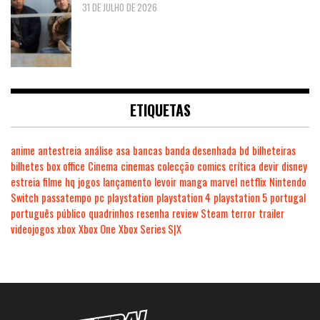
31 DE JULHO DE 2026
ETIQUETAS
anime
antestreia
análise
asa
bancas
banda desenhada
bd
bilheteiras
bilhetes
box office
Cinema
cinemas
colecção
comics
crítica
devir
disney
estreia
filme
hq
jogos
lançamento
levoir
manga
marvel
netflix
Nintendo
Switch
passatempo
pc
playstation
playstation 4
playstation 5
portugal
português
público
quadrinhos
resenha
review
Steam
terror
trailer
videojogos
xbox
Xbox One
Xbox Series S|X