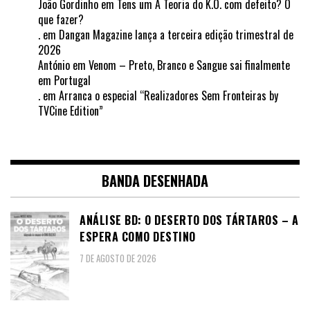
João Gordinho
em
Tens um A Teoria do K.O. com defeito? O
que fazer?
.
em
Dangan Magazine lança a terceira edição trimestral de
2026
António
em
Venom – Preto, Branco e Sangue sai finalmente
em Portugal
.
em
Arranca o especial “Realizadores Sem Fronteiras by
TVCine Edition”
BANDA DESENHADA
ANÁLISE BD: O DESERTO DOS TÁRTAROS – A
ESPERA COMO DESTINO
7 DE AGOSTO DE 2026