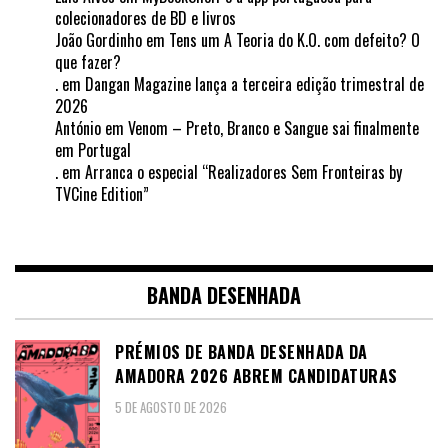
colecionadores de BD e livros
João Gordinho
em
Tens um A Teoria do K.O. com defeito? O
que fazer?
.
em
Dangan Magazine lança a terceira edição trimestral de
2026
António
em
Venom – Preto, Branco e Sangue sai finalmente
em Portugal
.
em
Arranca o especial “Realizadores Sem Fronteiras by
TVCine Edition”
BANDA DESENHADA
PRÉMIOS DE BANDA DESENHADA DA
AMADORA 2026 ABREM CANDIDATURAS
5 DE AGOSTO DE 2026