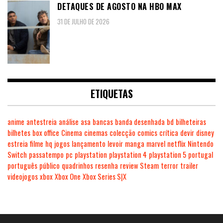
DETAQUES DE AGOSTO NA HBO MAX
31 DE JULHO DE 2026
ETIQUETAS
anime
antestreia
análise
asa
bancas
banda desenhada
bd
bilheteiras
bilhetes
box office
Cinema
cinemas
colecção
comics
crítica
devir
disney
estreia
filme
hq
jogos
lançamento
levoir
manga
marvel
netflix
Nintendo
Switch
passatempo
pc
playstation
playstation 4
playstation 5
portugal
português
público
quadrinhos
resenha
review
Steam
terror
trailer
videojogos
xbox
Xbox One
Xbox Series S|X