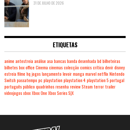
31 DE JULHO DE 2026
ETIQUETAS
anime
antestreia
análise
asa
bancas
banda desenhada
bd
bilheteiras
bilhetes
box office
Cinema
cinemas
colecção
comics
crítica
devir
disney
estreia
filme
hq
jogos
lançamento
levoir
manga
marvel
netflix
Nintendo
Switch
passatempo
pc
playstation
playstation 4
playstation 5
portugal
português
público
quadrinhos
resenha
review
Steam
terror
trailer
videojogos
xbox
Xbox One
Xbox Series S|X