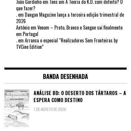
João Gordinho
em
Tens um A Teoria do K.O. com defeito? O
que fazer?
.
em
Dangan Magazine lança a terceira edição trimestral de
2026
António
em
Venom – Preto, Branco e Sangue sai finalmente
em Portugal
.
em
Arranca o especial “Realizadores Sem Fronteiras by
TVCine Edition”
BANDA DESENHADA
ANÁLISE BD: O DESERTO DOS TÁRTAROS – A
ESPERA COMO DESTINO
7 DE AGOSTO DE 2026