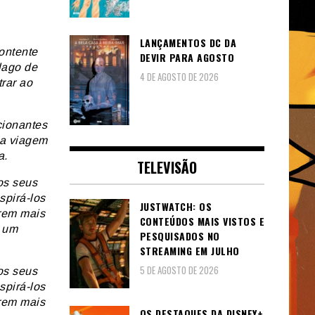
LANÇAMENTOS DC DA
ontente
DEVIR PARA AGOSTO
lago de
4 DE AGOSTO DE 2026
rar ao
cionantes
ma viagem
a.
TELEVISÃO
os seus
spirá-los
JUSTWATCH: OS
arem mais
CONTEÚDOS MAIS VISTOS E
s um
PESQUISADOS NO
STREAMING EM JULHO
5 DE AGOSTO DE 2026
os seus
spirá-los
arem mais
OS DESTAQUES DA DISNEY+