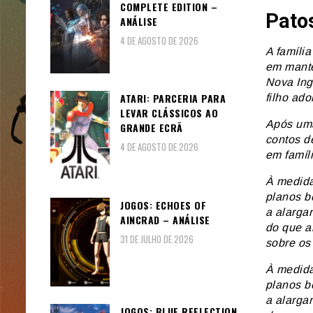
COMPLETE EDITION –
Pato
ANÁLISE
4 DE AGOSTO DE 2026
A famíli
em mante
Nova Ing
ATARI: PARCERIA PARA
filho ad
LEVAR CLÁSSICOS AO
Após uma
GRANDE ECRÃ
contos d
4 DE AGOSTO DE 2026
em famíl
À medida
planos b
JOGOS: ECHOES OF
a alarga
AINCRAD – ANÁLISE
do que a
31 DE JULHO DE 2026
sobre os 
À medida
planos b
a alarga
JOGOS: BLUE REFLECTION