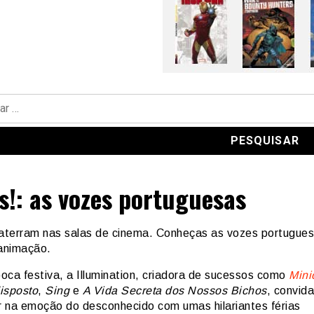
s!: as vozes portuguesas
 aterram nas salas de cinema. Conheças as vozes portugue
 animação.
oca festiva, a Illumination, criadora de sucessos como
Mini
isposto
,
Sing
e
A Vida Secreta dos Nossos Bichos
, convid
 na emoção do desconhecido com umas hilariantes férias