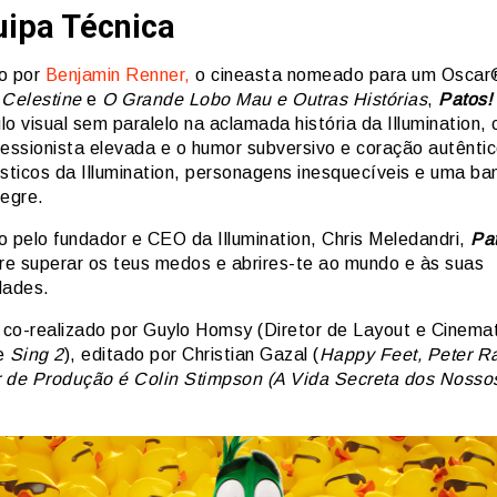
uipa Técnica
o por
Benjamin Renner,
o cineasta nomeado para um Oscar
 Celestine
e
O Grande Lobo Mau e Outras Histórias
,
Patos
!
lo visual sem paralelo na aclamada história da Illumination
ressionista elevada e o humor subversivo e coração autênti
ísticos da Illumination, personagens inesquecíveis e uma ba
legre.
o pelo fundador e CEO da Illumination, Chris Meledandri,
Pa
bre superar os teus medos e abrires-te ao mundo e às suas
dades.
é co-realizado por Guylo Homsy (Diretor de Layout e Cinema
e
Sing 2
), editado por Christian Gazal (
Happy Feet, Peter Ra
 de Produção é Colin Stimpson (A Vida Secreta dos Nosso