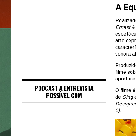
A Eq
Realizad
Ernest &
espetácu
arte exp
caracter
sonora a
Produzid
filme so
oportuni
PODCAST A ENTREVISTA
O filme 
POSSÍVEL COM
de
Sing
Designer
2).