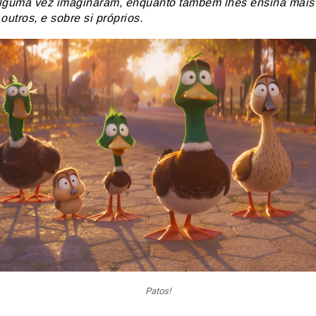
lguma vez imaginaram, enquanto também lhes ensina mai
outros, e sobre si próprios.
Patos!