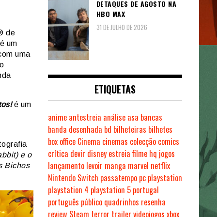
DETAQUES DE AGOSTO NA
HBO MAX
31 DE JULHO DE 2026
® de
é um
, com uma
co
nda
ETIQUETAS
tos
!
é um
anime
antestreia
análise
asa
bancas
banda desenhada
bd
bilheteiras
bilhetes
box office
Cinema
cinemas
colecção
comics
tografia
crítica
devir
disney
estreia
filme
hq
jogos
bbit) e o
lançamento
levoir
manga
marvel
netflix
s Bichos
Nintendo Switch
passatempo
pc
playstation
playstation 4
playstation 5
portugal
português
público
quadrinhos
resenha
review
Steam
terror
trailer
videojogos
xbox