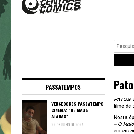
Banda Desenhada, Cinema,
Central Comics
Animação, TV, Videojogos
Pesquisar
por:
Pato
PASSATEMPOS
PATOS
!
VENCEDORES PASSATEMPO
filme de
CINEMA: “DE MÃOS
ATADAS”
Nesta ép
– O Mald
22 DE JULHO DE 2026
embarcar