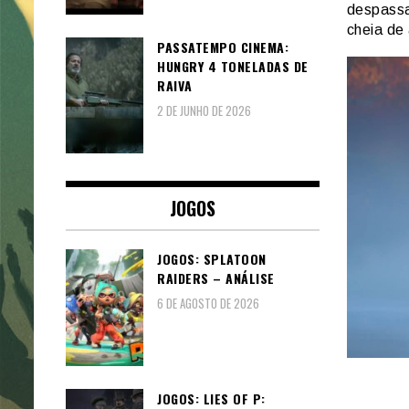
despassa
cheia de
PASSATEMPO CINEMA:
HUNGRY 4 TONELADAS DE
RAIVA
2 DE JUNHO DE 2026
JOGOS
JOGOS: SPLATOON
RAIDERS – ANÁLISE
6 DE AGOSTO DE 2026
JOGOS: LIES OF P: