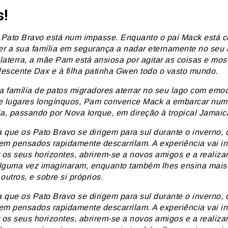
s!
a Pato Bravo está num impasse. Enquanto o pai Mack está c
r a sua família em segurança a nadar eternamente no seu 
laterra, a mãe Pam está ansiosa por agitar as coisas e most
olescente Dax e à filha patinha Gwen todo o vasto mundo.
 família de
patos
migradores aterrar no seu lago com emo
e lugares longínquos, Pam convence Mack a embarcar nu
ia, passando por Nova Iorque, em direção à tropical Jamaic
 que os Pato Bravo se dirigem para sul durante o inverno, 
em pensados rapidamente descarrilam. A experiência vai in
r os seus horizontes, abrirem-se a novos amigos e a realiz
lguma vez imaginaram, enquanto também lhes ensina mai
outros, e sobre si próprios.
 que os Pato Bravo se dirigem para sul durante o inverno, 
em pensados rapidamente descarrilam. A experiência vai in
r os seus horizontes, abrirem-se a novos amigos e a realiz