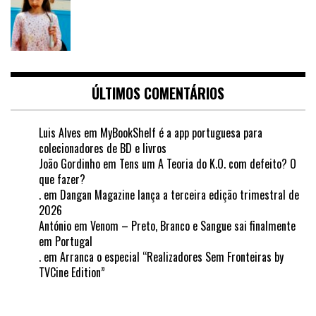
ÚLTIMOS COMENTÁRIOS
Luis Alves
em
MyBookShelf é a app portuguesa para
colecionadores de BD e livros
João Gordinho
em
Tens um A Teoria do K.O. com defeito? O
que fazer?
.
em
Dangan Magazine lança a terceira edição trimestral de
2026
António
em
Venom – Preto, Branco e Sangue sai finalmente
em Portugal
.
em
Arranca o especial “Realizadores Sem Fronteiras by
TVCine Edition”