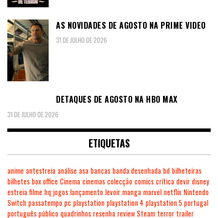
AS NOVIDADES DE AGOSTO NA PRIME VIDEO
31 DE JULHO DE 2026
DETAQUES DE AGOSTO NA HBO MAX
31 DE JULHO DE 2026
ETIQUETAS
anime
antestreia
análise
asa
bancas
banda desenhada
bd
bilheteiras
bilhetes
box office
Cinema
cinemas
colecção
comics
crítica
devir
disney
estreia
filme
hq
jogos
lançamento
levoir
manga
marvel
netflix
Nintendo
Switch
passatempo
pc
playstation
playstation 4
playstation 5
portugal
português
público
quadrinhos
resenha
review
Steam
terror
trailer