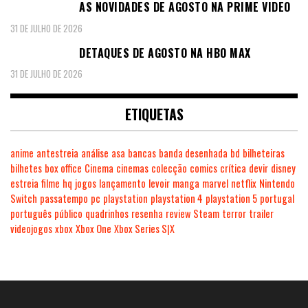
AS NOVIDADES DE AGOSTO NA PRIME VIDEO
31 DE JULHO DE 2026
DETAQUES DE AGOSTO NA HBO MAX
31 DE JULHO DE 2026
ETIQUETAS
anime
antestreia
análise
asa
bancas
banda desenhada
bd
bilheteiras
bilhetes
box office
Cinema
cinemas
colecção
comics
crítica
devir
disney
estreia
filme
hq
jogos
lançamento
levoir
manga
marvel
netflix
Nintendo
Switch
passatempo
pc
playstation
playstation 4
playstation 5
portugal
português
público
quadrinhos
resenha
review
Steam
terror
trailer
videojogos
xbox
Xbox One
Xbox Series S|X