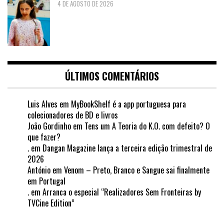
4 DE AGOSTO DE 2026
ÚLTIMOS COMENTÁRIOS
Luis Alves
em
MyBookShelf é a app portuguesa para
colecionadores de BD e livros
João Gordinho
em
Tens um A Teoria do K.O. com defeito? O
que fazer?
.
em
Dangan Magazine lança a terceira edição trimestral de
2026
António
em
Venom – Preto, Branco e Sangue sai finalmente
em Portugal
.
em
Arranca o especial “Realizadores Sem Fronteiras by
TVCine Edition”