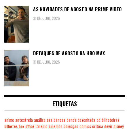
AS NOVIDADES DE AGOSTO NA PRIME VIDEO
31 DE JULHO, 2026
DETAQUES DE AGOSTO NA HBO MAX
31 DE JULHO, 2026
ETIQUETAS
anime
antestreia
análise
asa
bancas
banda desenhada
bd
bilheteiras
bilhetes
box office
Cinema
cinemas
colecção
comics
crítica
devir
disney