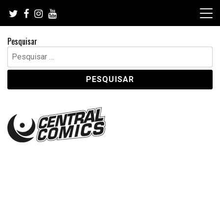
Skip
to
content
Pesquisar
Pesquisar
por: