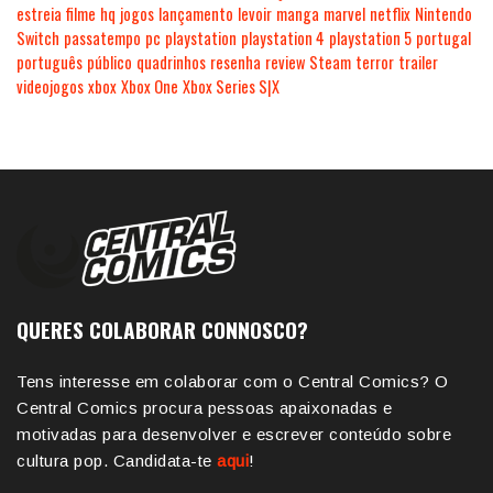
estreia
filme
hq
jogos
lançamento
levoir
manga
marvel
netflix
Nintendo
Switch
passatempo
pc
playstation
playstation 4
playstation 5
portugal
português
público
quadrinhos
resenha
review
Steam
terror
trailer
videojogos
xbox
Xbox One
Xbox Series S|X
QUERES COLABORAR CONNOSCO?
Tens interesse em colaborar com o Central Comics? O
Central Comics procura pessoas apaixonadas e
motivadas para desenvolver e escrever conteúdo sobre
cultura pop. Candidata-te
aqui
!