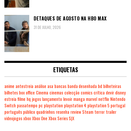
DETAQUES DE AGOSTO NA HBO MAX
31 DE JULHO, 2026
ETIQUETAS
anime
antestreia
análise
asa
bancas
banda desenhada
bd
bilheteiras
bilhetes
box office
Cinema
cinemas
colecção
comics
crítica
devir
disney
estreia
filme
hq
jogos
lançamento
levoir
manga
marvel
netflix
Nintendo
Switch
passatempo
pc
playstation
playstation 4
playstation 5
portugal
português
público
quadrinhos
resenha
review
Steam
terror
trailer
videojogos
xbox
Xbox One
Xbox Series S|X