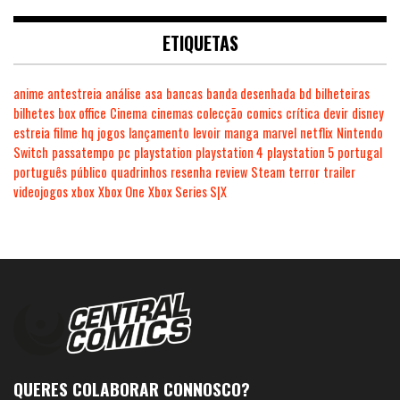
ETIQUETAS
anime
antestreia
análise
asa
bancas
banda desenhada
bd
bilheteiras
bilhetes
box office
Cinema
cinemas
colecção
comics
crítica
devir
disney
estreia
filme
hq
jogos
lançamento
levoir
manga
marvel
netflix
Nintendo
Switch
passatempo
pc
playstation
playstation 4
playstation 5
portugal
português
público
quadrinhos
resenha
review
Steam
terror
trailer
videojogos
xbox
Xbox One
Xbox Series S|X
QUERES COLABORAR CONNOSCO?