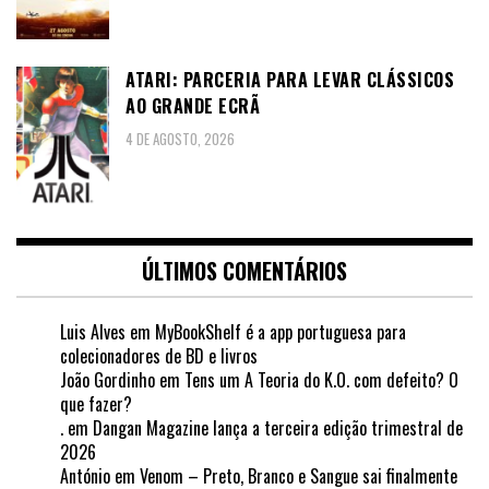
ATARI: PARCERIA PARA LEVAR CLÁSSICOS
AO GRANDE ECRÃ
4 DE AGOSTO, 2026
ÚLTIMOS COMENTÁRIOS
Luis Alves
em
MyBookShelf é a app portuguesa para
colecionadores de BD e livros
João Gordinho
em
Tens um A Teoria do K.O. com defeito? O
que fazer?
.
em
Dangan Magazine lança a terceira edição trimestral de
2026
António
em
Venom – Preto, Branco e Sangue sai finalmente