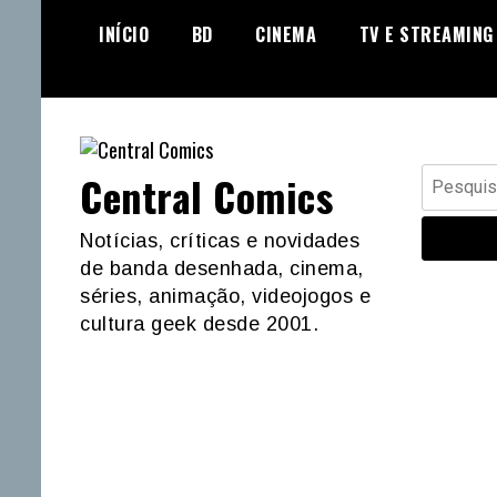
Skip
INÍCIO
BD
CINEMA
TV E STREAMING
to
content
Pesquisar
Central Comics
por:
Notícias, críticas e novidades
de banda desenhada, cinema,
séries, animação, videojogos e
cultura geek desde 2001.