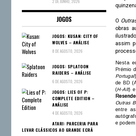
2 DE JUNHO, 2026
quinzena
JOGOS
O
Outra
obras a
ilustrad
JOGOS: KUSAN: CITY OF
WOLVES – ANÁLISE
assim p
processo
8 DE AGOSTO, 2026
Nesta ed
JOGOS: SPLATOON
Prémio 
RAIDERS – ANÁLISE
Portugal
6 DE AGOSTO, 2026
de BD (
(
H-Alt
) 
JOGOS: LIES OF P:
Resende
COMPLETE EDITION –
Outras 
ANÁLISE
entre a
4 DE AGOSTO, 2026
autógraf
ATARI: PARCERIA PARA
e podem 
LEVAR CLÁSSICOS AO GRANDE ECRÃ