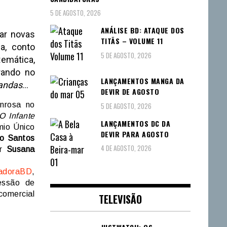
5 DE AGOSTO, 2026
ANÁLISE BD: ATAQUE DOS
iar novas
TITÃS – VOLUME 11
a, conto
5 DE AGOSTO, 2026
temática,
rando no
LANÇAMENTOS MANGA DA
andas
…
DEVIR DE AGOSTO
nrosa no
5 DE AGOSTO, 2026
O Infante
LANÇAMENTOS DC DA
io Único
DEVIR PARA AGOSTO
io Santos
4 DE AGOSTO, 2026
or
Susana
adoraBD
,
essão de
comercial
TELEVISÃO