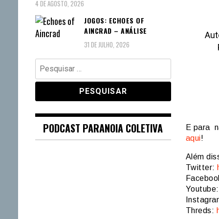
4 DE AGOSTO, 2026
JOGOS: ECHOES OF
AINCRAD – ANÁLISE
Aut
31 DE JULHO, 2026
Pesquisar
por:
PODCAST PARANOIA COLETIVA
E para n
aqui
!
Além dis
Twitter:
Faceboo
Youtube
Instagr
Threds: