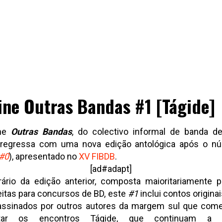
ine Outras Bandas #1 [Tágide]
ine
Outras Bandas
, do colectivo informal de banda d
 regressa com uma nova edição antológica após o n
#0
),
apresentado no
XV FIBDB
.
[ad#adapt]
rário da edição anterior, composta maioritariamente p
eitas para concursos de BD, este
#1
inclui contos originai
assinados por outros autores da margem sul que com
ntar os encontros Tágide, que continuam a d