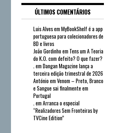
ÚLTIMOS COMENTÁRIOS
Luis Alves
em
MyBookShelf é a app
portuguesa para colecionadores de
BD e livros
João Gordinho
em
Tens um A Teoria
do K.O. com defeito? O que fazer?
.
em
Dangan Magazine lança a
terceira edição trimestral de 2026
António
em
Venom – Preto, Branco
e Sangue sai finalmente em
Portugal
.
em
Arranca o especial
“Realizadores Sem Fronteiras by
TVCine Edition”