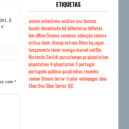
ETIQUETAS
anime
antestreia
análise
asa
bancas
001. É
 e
banda desenhada
bd
bilheteiras
bilhetes
box office
Cinema
cinemas
colecção
comics
crítica
devir
disney
estreia
filme
hq
jogos
lançamento
levoir
manga
marvel
netflix
Nintendo Switch
passatempo
pc
playstation
playstation 4
playstation 5
portugal
português
público
quadrinhos
resenha
review
Steam
terror
trailer
videojogos
xbox
dos com
*
Xbox One
Xbox Series S|X