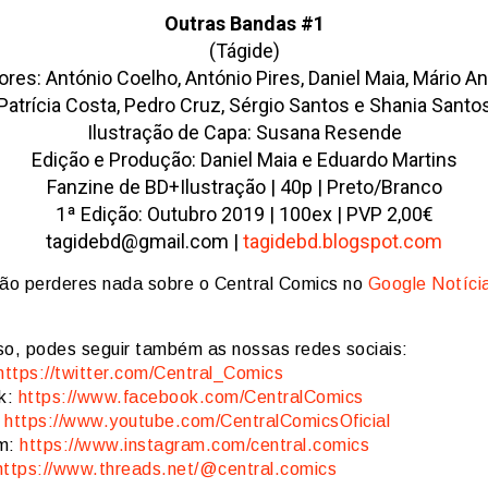
Outras Bandas #1
(Tágide)
ores: António Coelho, António Pires, Daniel Maia, Mário An
Patrícia Costa, Pedro Cruz, Sérgio Santos e Shania Santo
Ilustração de Capa: Susana Resende
Edição e Produção: Daniel Maia e Eduardo Martins
Fanzine de BD+Ilustração | 40p | Preto/Branco
1ª Edição: Outubro 2019 | 100ex | PVP 2,00€
tagidebd@gmail.com |
tagidebd.blogspot.com
ão perderes nada sobre o Central Comics no
Google Notíci
so, podes seguir também as nossas redes sociais:
https://twitter.com/Central_Comics
k:
https://www.facebook.com/CentralComics
:
https://www.youtube.com/CentralComicsOficial
am:
https://www.instagram.com/central.comics
https://www.threads.net/@central.comics