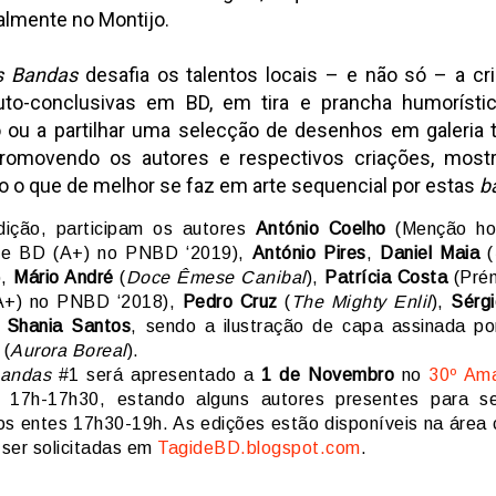
lmente no Montijo.
s Bandas
desafia os talentos locais – e não só – a cr
uto-conclusivas em BD, em tira e prancha humorístic
o ou a partilhar uma selecção de desenhos em galeria 
romovendo os autores e respectivos criações, most
 o que de melhor se faz em arte sequencial por estas
b
ição, participam os autores
António Coelho
(Menção ho
de BD (A+) no PNBD ‘2019),
António Pires
,
Daniel Maia
(
),
Mário André
(
Doce Êmese Canibal
),
Patrícia Costa
(Prém
A+) no PNBD ‘2018),
Pedro Cruz
(
The Mighty Enlil
),
Sérg
e
Shania Santos
, sendo a ilustração de capa assinada p
(
Aurora Boreal
).
Bandas
#1 será apresentado a
1 de Novembro
no
30º Am
s 17h-17h30, estando alguns autores presentes para s
os entes 17h30-19h. As edições estão disponíveis na área 
ser solicitadas em
TagideBD.blogspot.com
.