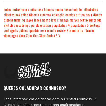
anime
antestreia
análise
asa
bancas
banda desenhada
bd
bilheteiras
bilhetes
box office
Cinema
cinemas
colecção
comics
crítica
devir
disney
estreia
filme
hq
jogos
lançamento
levoir
manga
marvel
netflix
Nintendo
Switch
passatempo
pc
playstation
playstation 4
playstation 5
portugal
português
público
quadrinhos
resenha
review
Steam
terror
trailer
videojogos
xbox
Xbox One
Xbox Series S|X
QUERES COLABORAR CONNOSCO?
Tens interesse em colaborar com o Central Comics? O
Central Comics procura pessoas apaixonadas e