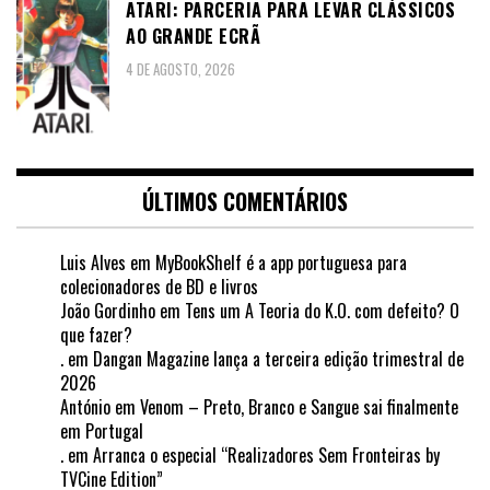
ATARI: PARCERIA PARA LEVAR CLÁSSICOS
AO GRANDE ECRÃ
4 DE AGOSTO, 2026
ÚLTIMOS COMENTÁRIOS
Luis Alves
em
MyBookShelf é a app portuguesa para
colecionadores de BD e livros
João Gordinho
em
Tens um A Teoria do K.O. com defeito? O
que fazer?
.
em
Dangan Magazine lança a terceira edição trimestral de
2026
António
em
Venom – Preto, Branco e Sangue sai finalmente
em Portugal
.
em
Arranca o especial “Realizadores Sem Fronteiras by
TVCine Edition”